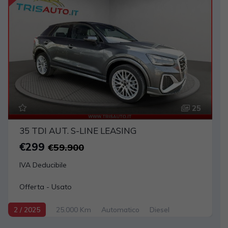
25
35 TDI AUT. S-LINE LEASING
€299
€59.900
IVA Deducibile
Offerta - Usato
2 / 2025
25.000 Km
Automatico
Diesel
Grigio scuro
5-porte
1968cc 150CV / 110KW