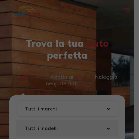
Trova la tua
auto
perfetta
Tutti
Adatta ai
Noleggio
neopatentati