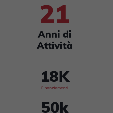
21
Anni di
Attività
18
K
Finanziamenti
50
k