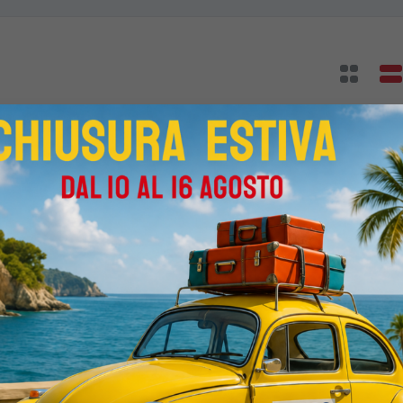
oxster 2.7 SOLO 63.000 KM!!!
000 Km
Manuale
Benzina
Blu
2-porte
2687cc 220CV /