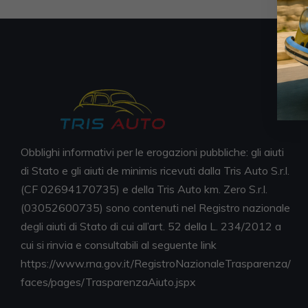
Obblighi informativi per le erogazioni pubbliche: gli aiuti
di Stato e gli aiuti de minimis ricevuti dalla Tris Auto S.r.l.
(CF 02694170735) e della Tris Auto km. Zero S.r.l.
(03052600735) sono contenuti nel Registro nazionale
degli aiuti di Stato di cui all’art. 52 della L. 234/2012 a
cui si rinvia e consultabili al seguente link
https://www.rna.gov.it/RegistroNazionaleTrasparenza/
faces/pages/TrasparenzaAiuto.jspx