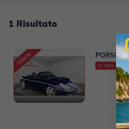
1 Risultato
PORSCHE B
Offerta
3 / 2002
63.
22