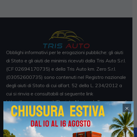
Obblighi informativi per le erogazioni pubbliche: gli aiuti
di Stato e gli aiuti de minimis ricevuti dalla Tris Auto S.r.l.
(CF 02694170735) e della Tris Auto km. Zero S.r.l.
(03052600735) sono contenuti nel Registro nazionale
degli aiuti di Stato di cui all’art. 52 della L. 234/2012 a
cui si rinvia e consultabili al seguente link
https://www.rna.gov.it/RegistroNazionaleTrasparenza/
×
faces/pages/TrasparenzaAiuto.jspx
Sedi