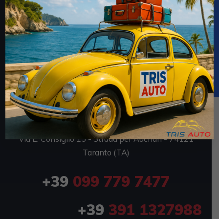
TRIS AUTO SRL
Via E. Consiglio 7 - Strada per Auchan - 74121
Taranto (TA)
P.IVA 02694170735
TRIS AUTO OUTLET
Via E. Consiglio 15 - Strada per Auchan - 74121
Taranto (TA)
+39
099 779 7477
+39
391 1327988