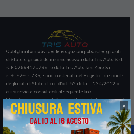
Obblighi informativi per le erogazioni pubbliche: gli aiuti
di Stato e gli aiuti de minimis ricevuti dalla Tris Auto S.r.l.
(CF 02694170735) e della Tris Auto km. Zero S.r.l.
(03052600735) sono contenuti nel Registro nazionale
degli aiuti di Stato di cui all’art. 52 della L. 234/2012 a
cui si rinvia e consultabili al seguente link
https://www.rna.gov.it/RegistroNazionaleTrasparenza/
×
faces/pages/TrasparenzaAiuto.jspx
Sedi