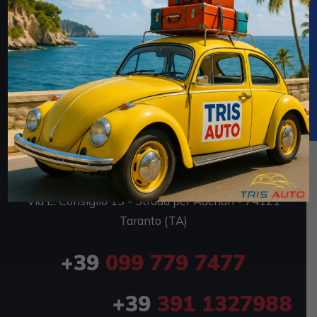
TRIS AUTO SRL
Via E. Consiglio 7 - Strada per Auchan - 74121
Taranto (TA)
P.IVA 02694170735
TRIS AUTO OUTLET
Via E. Consiglio 15 - Strada per Auchan - 74121
Taranto (TA)
+39
099 779 7477
+39
391 1327988