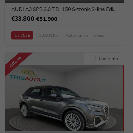
AUDI A3 SPB 2.0 TDI 150 S-tronic S-line Edition (MATRIX+PELLE+NAVI)
€33.800
€51.900
1 / 2025
23.000 Km
Automatico
Diesel
Grigio scuro
5-porte
1968cc 150CV / 110KW
Offerta
Confronta