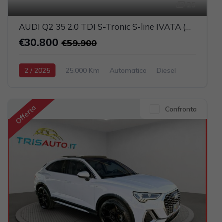
25
AUDI Q2 35 2.0 TDI S-Tronic S-line IVATA (MATRIX+PELLE+NAVI)
€30.800
€59.900
2 / 2025
25.000 Km
Automatico
Diesel
Grigio scuro
5-porte
1968cc 150CV / 110KW
Offerta
Confronta