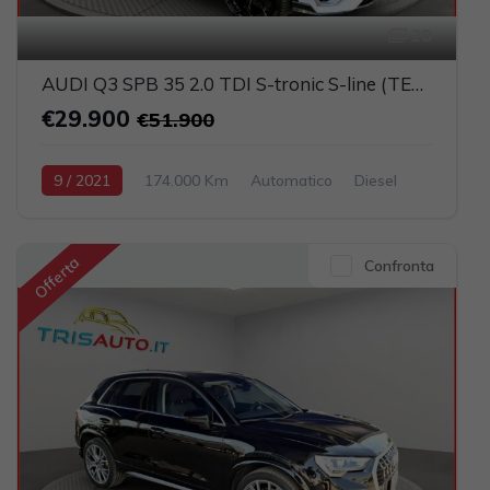
28
AUDI Q3 SPB 35 2.0 TDI S-tronic S-line (TETTO PANORAMICO APRIBILE)
€29.900
€51.900
9 / 2021
174.000 Km
Automatico
Diesel
Bianco
5-porte
1968cc 150CV / 110KW
Offerta
Confronta