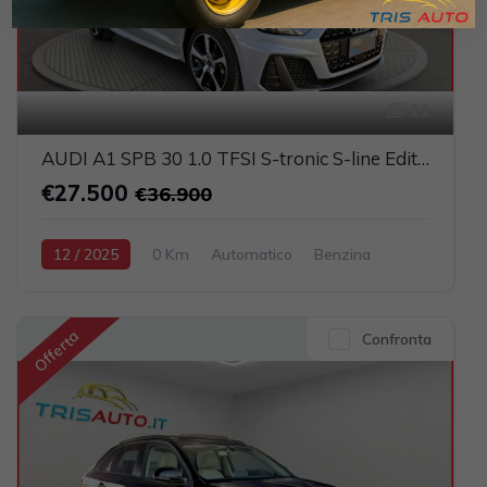
21
AUDI A1 SPB 30 1.0 TFSI S-tronic S-line Edition NEOPATENTATI (LED+NAVI)
€27.500
€36.900
12 / 2025
0 Km
Automatico
Benzina
Verde chiaro
5-porte
999cc 116CV / 85KW
Offerta
Confronta