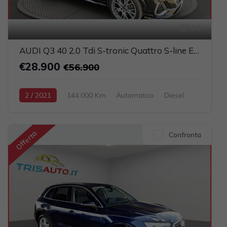
24
AUDI Q3 40 2.0 Tdi S-tronic Quattro S-line Edition (FULL LED+NAVI)
€28.900
€56.900
2 / 2021
144.000 Km
Automatico
Diesel
Nero
5-porte
1968cc 200CV / 147KW
Offerta
Confronta