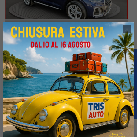
29
×
AUDI Q5 40 2.0 TDI Mhev S-tronic Quattro S-line (MATRIX+NAVI)
€27.900
€69.900
4 / 2021
94.000 Km
Automatico
Elettrica-Diesel
Blu
5-porte
1968cc 204CV / 150KW
Confronta
KM 0