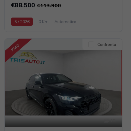
€88.500
€113.900
5 / 2026
0 Km
Automatico
Elettrica-Diesel
Grigio scuro
5-porte
2967cc 286CV / 210KW
Confronta
KM 0
13