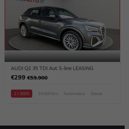
25
AUDI Q2 35 TDI Aut. S-line LEASING
€299
€59.900
2 / 2025
25.000 Km
Automatico
Diesel
Grigio scuro
5-porte
1968cc 150CV / 110KW