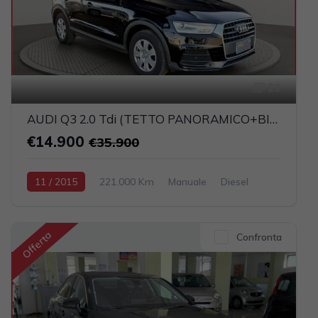
23
AUDI Q3 2.0 Tdi (TETTO PANORAMICO+BIXENO+PELLE+NAVI)
€14.900
€35.900
11 / 2015
221.000 Km
Manuale
Diesel
Nero
5-porte
1968cc 150CV / 110KW
Offerta
Confronta