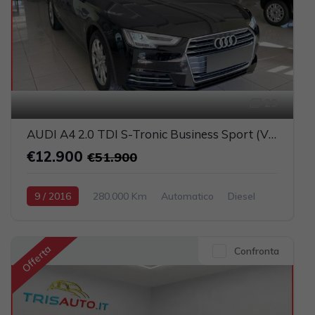
29
AUDI A4 2.0 TDI S-Tronic Business Sport (VIRTUAL+FARI FULL LED+NAVI)
€12.900
€51.900
9 / 2016
280.000 Km
Automatico
Diesel
Nero
4-porte
1968cc 150CV / 110KW
Offerta
Confronta