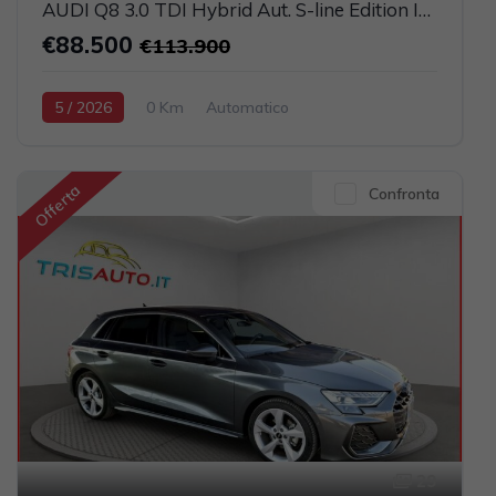
AUDI Q8 3.0 TDI Hybrid Aut. S-line Edition IVATA (TETTO PANORAMICO APRIBILE)
€88.500
€113.900
5 / 2026
0 Km
Automatico
Elettrica-Diesel
Nero
5-porte
2967cc 286CV / 210KW
Offerta
Confronta
29