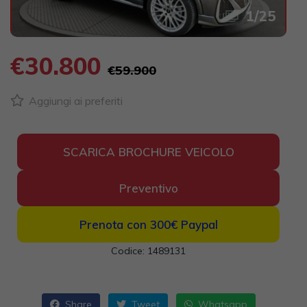
1
/
25
€30.800
€59.900
Aggiungi ai preferiti
SCARICA BROCHURE VEICOLO
Preventivo
Prenota con 300€
Paypal
Codice: 1489131
Share
Tweet
Whatsapp