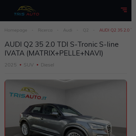
Homepage
Ricerca
Audi
Q2
AUDI Q2 35 2.0 TD
AUDI Q2 35 2.0 TDI S-Tronic S-line
IVATA (MATRIX+PELLE+NAVI)
2025
SUV
Diesel