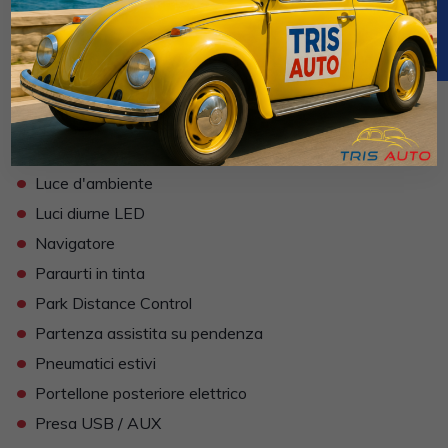
•
Kit ruote antipanne
•
Kit vivavoce
•
Lane assist (controllo corsia)
•
Lavatergifari
•
Lettore CD MP3
•
Limitatore di velocità
•
Luce d'ambiente
•
Luci diurne LED
•
Navigatore
•
Paraurti in tinta
•
Park Distance Control
•
Partenza assistita su pendenza
•
Pneumatici estivi
•
Portellone posteriore elettrico
•
Presa USB / AUX