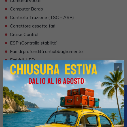
Comandi vocali
•
Computer Bordo
•
Controllo Trazione (TSC - ASR)
•
Correttore assetto fari
•
Cruise Control
•
ESP (Controllo stabilità)
•
Fari di profondità antiabbagliamento
•
Fari full-LED
×
•
Frenata di emergenza assistita
•
Freno di stazionamento elettrico
•
Impianto audio
•
Indicatore temperatura esterna
•
Interni in materiale pregiato
•
Interni Pelle
•
Isofix