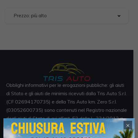
Prezzo: più alto
Obblighi informativi per le erogazioni pubbliche: gli aiuti
di Stato e gli aiuti de minimis ricevuti dalla Tris Auto S.r.l.
(CF 02694170735) e della Tris Auto km. Zero S.r.l.
(03052600735) sono contenuti nel Registro nazionale
degli aiuti di Stato di cui all’art. 52 della L. 234/2012 a
×
cui si rinvia e consultabili al seguente link
https://www.rna.gov.it/RegistroNazionaleTrasparenza/