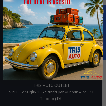
faces/pages/TrasparenzaAiuto.jspx
Sedi
TRIS AUTO SRL
Via E. Consiglio 7 - Strada per Auchan - 74121
Taranto (TA)
P.IVA 02694170735
TRIS AUTO OUTLET
Via E. Consiglio 15 - Strada per Auchan - 74121
Taranto (TA)