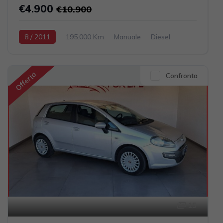
€4.900
€10.900
8 / 2011
195.000 Km
Manuale
Diesel
Nero
5-porte
1248cc 75CV / 55KW
Offerta
Confronta
15