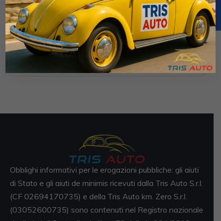
FIAT Punto Evo 1.3 MJT 5p. NEOPATENTATI
€3.500
€9.900
1 / 2011
241.000 Km
Manuale
Diesel
Grigio scuro
5-porte
1248cc 75CV / 55KW
Obblighi informativi per le erogazioni pubbliche: gli aiuti
di Stato e gli aiuti de minimis ricevuti dalla Tris Auto S.r.l.
(CF 02694170735) e della Tris Auto km. Zero S.r.l.
(03052600735) sono contenuti nel Registro nazionale