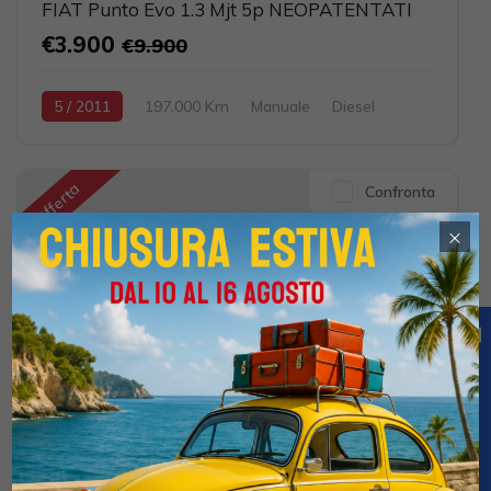
FIAT Punto Evo 1.3 Mjt 5p NEOPATENTATI
€3.900
€9.900
5 / 2011
197.000 Km
Manuale
Diesel
Argento
5-porte
1248cc 75CV / 55KW
Offerta
Confronta
×
21