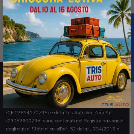
FIAT 500 L 1.3 Mjt Lounge NEOPATENTATI (TETTO PANORAMICO+PELLE)
€8.800
€18.900
1 / 2015
166.000 Km
Manuale
Diesel
Nero
5-porte
1248cc 85CV / 63KW
Obblighi informativi per le erogazioni pubbliche: gli aiuti
di Stato e gli aiuti de minimis ricevuti dalla Tris Auto S.r.l.
(CF 02694170735) e della Tris Auto km. Zero S.r.l.
(03052600735) sono contenuti nel Registro nazionale
degli aiuti di Stato di cui all’art. 52 della L. 234/2012 a