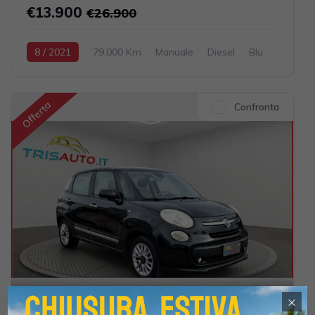
€13.900
€26.900
8 / 2021
79.000 Km
Manuale
Diesel
Blu
5-porte
1248cc 95CV / 70KW
Offerta
Confronta
21
×