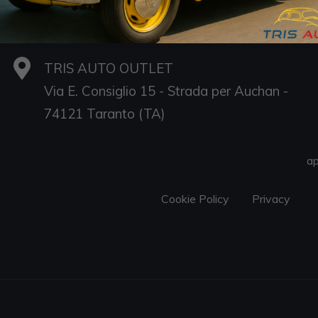
74121 Taranto (TA)
P.IVA 02694170735
TRIS AUTO OUTLET
Via E. Consiglio 15 - Strada per Auchan -
S
74121 Taranto (TA)
D
Sa
ap
Cookie Policy
Privacy