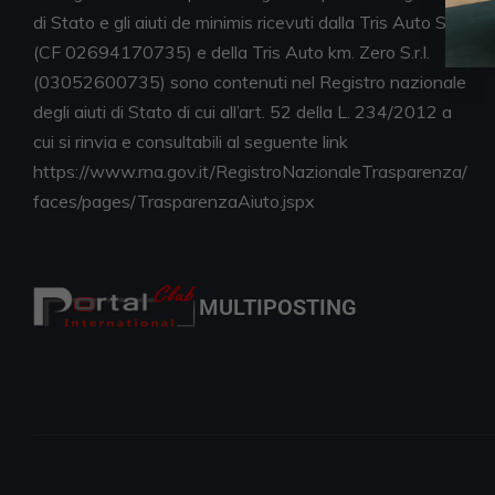
di Stato e gli aiuti de minimis ricevuti dalla Tris Auto S.r.l.
(CF 02694170735) e della Tris Auto km. Zero S.r.l.
(03052600735) sono contenuti nel Registro nazionale
degli aiuti di Stato di cui all’art. 52 della L. 234/2012 a
cui si rinvia e consultabili al seguente link
https://www.rna.gov.it/RegistroNazionaleTrasparenza/
faces/pages/TrasparenzaAiuto.jspx
MULTIPOSTING