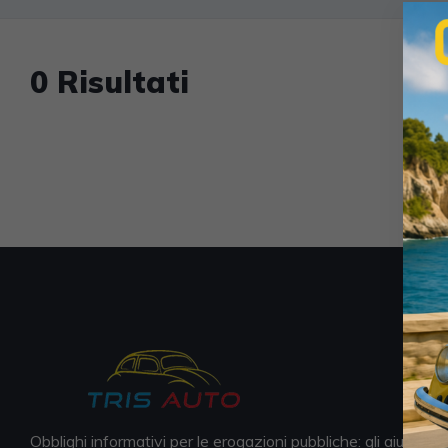
0 Risultati
Obblighi informativi per le erogazioni pubbliche: gli aiuti