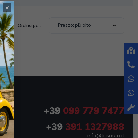
×
Prezzo: più alto
Ordina per:
+39
099 779 7477
+39
391 1327988
info@trisauto.it