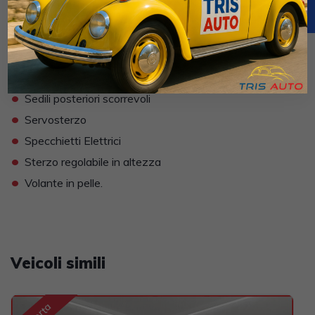
•
Navigatore
•
Paraurti in tinta
•
Presa USB / AUX
•
Sedile guida regolabile in altezza
•
Sedili posteriori scorrevoli
•
Servosterzo
•
Specchietti Elettrici
•
Sterzo regolabile in altezza
•
Volante in pelle.
Veicoli simili