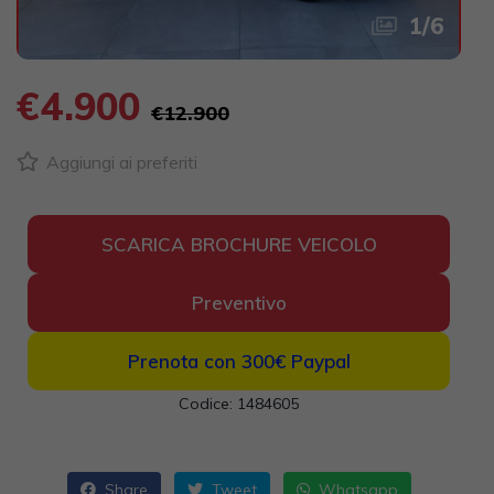
1
/
6
€4.900
€12.900
Aggiungi ai preferiti
SCARICA BROCHURE VEICOLO
Preventivo
Prenota con 300€
Paypal
Codice: 1484605
Share
Tweet
Whatsapp