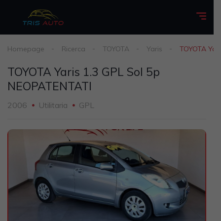
Homepage
Ricerca
TOYOTA
Yaris
TOYOTA Yari
TOYOTA Yaris 1.3 GPL Sol 5p
NEOPATENTATI
2006
Utilitaria
GPL