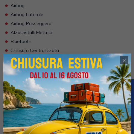
•
Airbag
•
Airbag Laterale
•
Airbag Passeggero
•
Alzacristalli Elettrici
•
Bluetooth
•
Chiusura Centralizzata
•
Climatizzatore Manuale
×
•
Comandi al volante
•
Computer Bordo
•
Correttore assetto fari
•
DVD
•
Fendinebbia
•
Frenata di emergenza assistita
•
Immobilizzatore Elettronico
•
Isofix