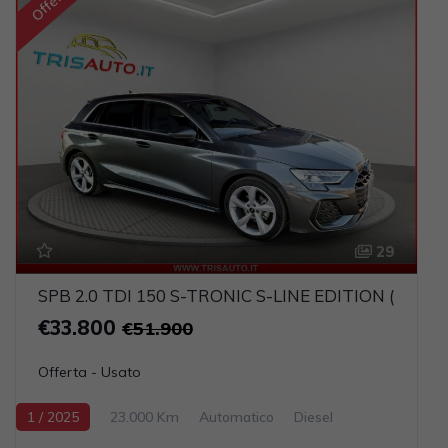
Offerta
29
SPB 2.0 TDI 150 S-TRONIC S-LINE EDITION (MAT
€33.800
€51.900
Offerta - Usato
1 / 2025
23.000 Km
Automatico
Diesel
Grigio scuro
5-porte
1968cc 150CV / 110KW