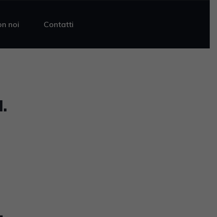
on noi
Contatti
.
4