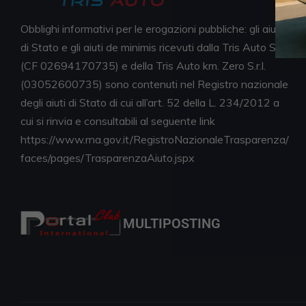
Obblighi informativi per le erogazioni pubbliche: gli aiuti
di Stato e gli aiuti de minimis ricevuti dalla Tris Auto S.r.l.
(CF 02694170735) e della Tris Auto km. Zero S.r.l.
(03052600735) sono contenuti nel Registro nazionale
degli aiuti di Stato di cui all’art. 52 della L. 234/2012 a
cui si rinvia e consultabili al seguente link
https://www.rna.gov.it/RegistroNazionaleTrasparenza/
faces/pages/TrasparenzaAiuto.jspx
MULTIPOSTING