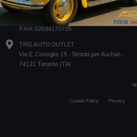
Via E. Consiglio 7 - Strada per Auchan -
74121 Taranto (TA)
P.IVA 02694170735
TRIS AUTO OUTLET
Via E. Consiglio 15 - Strada per Auchan -
S
74121 Taranto (TA)
D
Sa
ap
Cookie Policy
Privacy