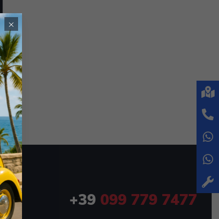
×
+39
099 779 7477