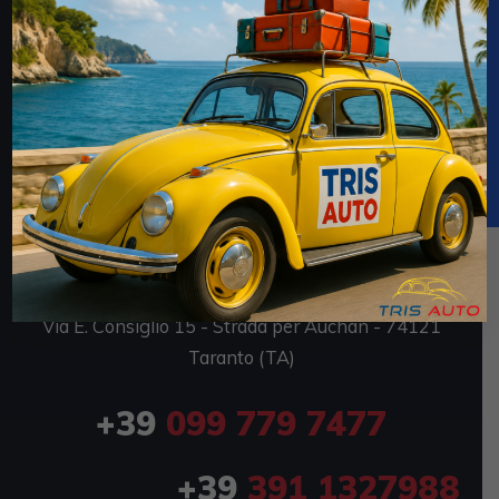
TRIS AUTO SRL
Via E. Consiglio 7 - Strada per Auchan - 74121
Taranto (TA)
P.IVA 02694170735
TRIS AUTO OUTLET
Via E. Consiglio 15 - Strada per Auchan - 74121
Taranto (TA)
+39
099 779 7477
+39
391 1327988