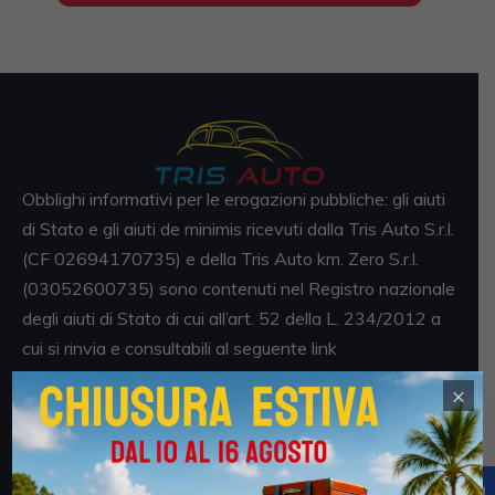
Obblighi informativi per le erogazioni pubbliche: gli aiuti
di Stato e gli aiuti de minimis ricevuti dalla Tris Auto S.r.l.
(CF 02694170735) e della Tris Auto km. Zero S.r.l.
(03052600735) sono contenuti nel Registro nazionale
degli aiuti di Stato di cui all’art. 52 della L. 234/2012 a
cui si rinvia e consultabili al seguente link
https://www.rna.gov.it/RegistroNazionaleTrasparenza/
×
faces/pages/TrasparenzaAiuto.jspx
Sedi