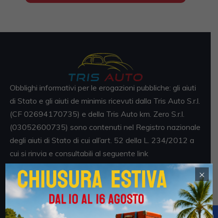
Obblighi informativi per le erogazioni pubbliche: gli aiuti
di Stato e gli aiuti de minimis ricevuti dalla Tris Auto S.r.l.
(CF 02694170735) e della Tris Auto km. Zero S.r.l.
(03052600735) sono contenuti nel Registro nazionale
degli aiuti di Stato di cui all’art. 52 della L. 234/2012 a
cui si rinvia e consultabili al seguente link
https://www.rna.gov.it/RegistroNazionaleTrasparenza/
×
faces/pages/TrasparenzaAiuto.jspx
Sedi