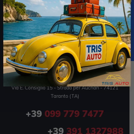
TRIS AUTO SRL
Via E. Consiglio 7 - Strada per Auchan - 74121
Taranto (TA)
P.IVA 02694170735
TRIS AUTO OUTLET
Via E. Consiglio 15 - Strada per Auchan - 74121
Taranto (TA)
+39
099 779 7477
+39
391 1327988