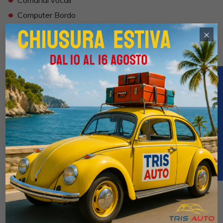
•
Computer Bordo
•
Controllo Trazione (TSC - ASR)
×
•
Correttore assetto fari
•
Cruise Control
•
ESP (Controllo stabilità)
•
Fari full-LED
•
Frenata di emergenza assistita
•
Indicatore temperatura esterna
•
Interni in materiale pregiato
•
Interni Pelle
•
Isofix
•
Kit ruote antipanne
•
Kit vivavoce
•
Lane assist (controllo corsia)
•