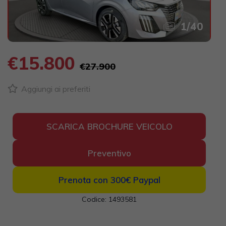
1
/
40
€15.800
€27.900
Aggiungi ai preferiti
SCARICA BROCHURE VEICOLO
Preventivo
Prenota con 300€
Paypal
Codice: 1493581