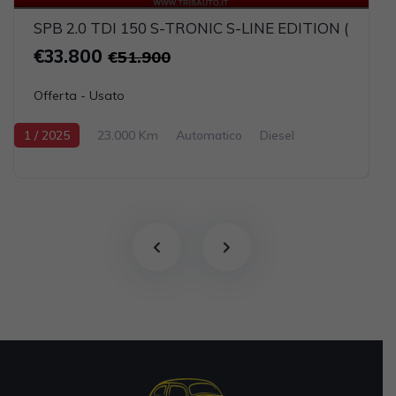
SPB 2.0 TDI 150 S-TRONIC S-LINE EDITION (MAT
€33.800
€51.900
Offerta - Usato
1 / 2025
23.000 Km
Automatico
Diesel
Grigio scuro
5-porte
1968cc 150CV / 110KW