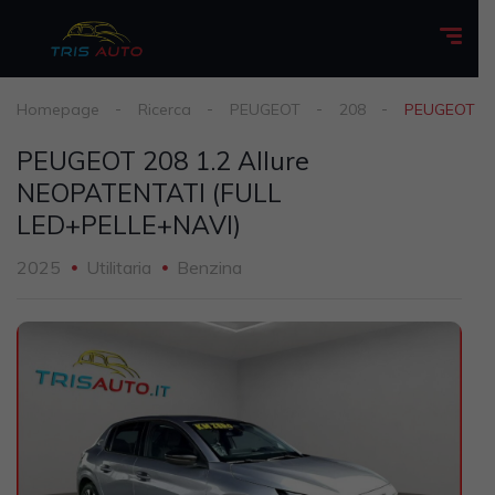
Homepage
Ricerca
PEUGEOT
208
PEUGEOT 20
PEUGEOT 208 1.2 Allure
NEOPATENTATI (FULL
LED+PELLE+NAVI)
2025
Utilitaria
Benzina