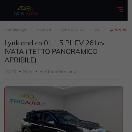
Homepage
Ricerca
Lynk and co
01
Lynk and c
Lynk and co 01 1.5 PHEV 261cv
IVATA (TETTO PANORAMICO
APRIBILE)
2023
SUV
Elettrica-Benzina