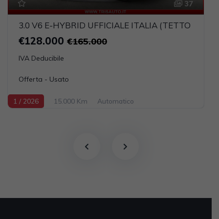
37
3.0 V6 E-HYBRID UFFICIALE ITALIA (TETTO PAN
€128.000
€165.000
IVA Deducibile
Offerta - Usato
1 / 2026
15.000 Km
Automatico
Elettrica-Benzina
Grigio scuro
5-porte
2995cc 470CV / 346KW