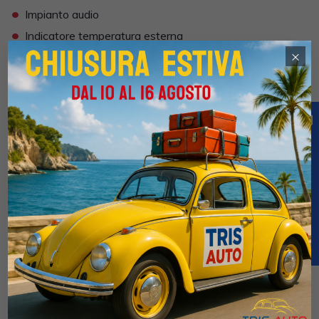
•
Impianto audio
•
Indicatore temperatura esterna
•
×
Isofix
•
Kit ruote antipanne
•
Kit vivavoce
•
Lane assist (controllo corsia)
•
Limitatore di velocità
•
Luci diurne LED
•
Navigatore
•
Paraurti in tinta
•
Park Distance Control
•
Partenza assistita su pendenza
•
Portellone posteriore elettrico
•
Presa USB / AUX
•
Regolazione Sedili Elettrica