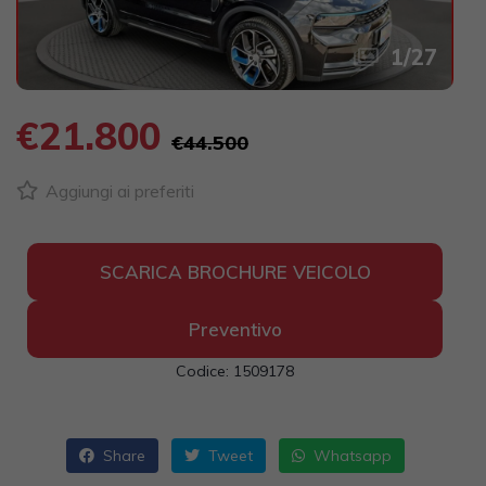
1
/
27
€21.800
€44.500
Aggiungi ai preferiti
SCARICA BROCHURE VEICOLO
Preventivo
Codice: 1509178
Share
Tweet
Whatsapp