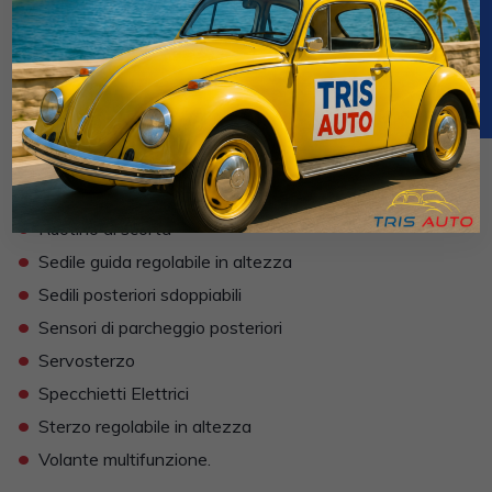
•
Freno di stazionamento elettrico
•
Indicatore temperatura esterna
•
Isofix
•
Lettore CD MP3
•
Limitatore di velocità
•
Paraurti in tinta
•
Ruotino di scorta
•
Sedile guida regolabile in altezza
•
Sedili posteriori sdoppiabili
•
Sensori di parcheggio posteriori
•
Servosterzo
•
Specchietti Elettrici
•
Sterzo regolabile in altezza
•
Volante multifunzione.