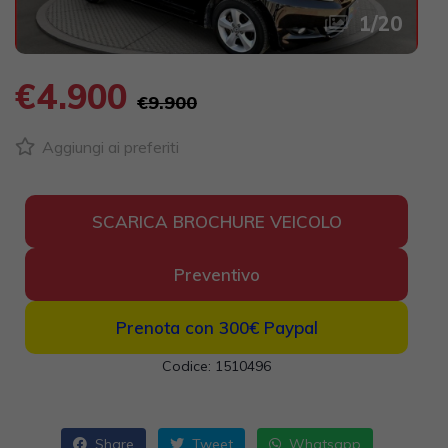
1
/
20
€4.900
€9.900
Aggiungi ai preferiti
SCARICA BROCHURE VEICOLO
Preventivo
Prenota con 300€
Paypal
Codice: 1510496
Share
Tweet
Whatsapp