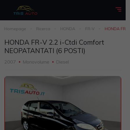
Homepage
Ricerca
HONDA
FR-V
HONDA FR-V 
HONDA FR-V 2.2 i-Ctdi Comfort
NEOPATANTATI (6 POSTI)
2007
Monovolume
Diesel