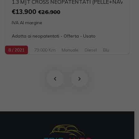
1.3 MJT CROSS NEOPATENTATI (PELLE+NAVI)
€13.900
€26.900
IVA Al margine
Adatta ai neopatentati - Offerta - Usato
8 / 2021
79.000 Km
Manuale
Diesel
Blu
5-porte
1248cc 95CV / 70KW