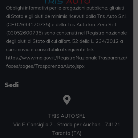
Obblighi informativi per le erogazioni pubbliche: gli aiuti
di Stato e gli aiuti de minimis ricevuti dalla Tris Auto S.r.l.
(CF 02694170735) e della Tris Auto km. Zero S.r.l.
(03052600735) sono contenuti nel Registro nazionale
degli aiuti di Stato di cui all’art. 52 della L. 234/2012 a
cui si rinvia e consultabili al seguente link
https://www.rna.gov.it/RegistroNazionaleTrasparenza/
faces/pages/TrasparenzaAiuto.jspx
Sedi
TRIS AUTO SRL
Via E. Consiglio 7 - Strada per Auchan - 74121
Taranto (TA)