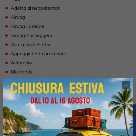
•
Adatta ai neopatentati
•
Airbag
•
Airbag Laterale
•
Airbag Passeggero
•
Alzacristalli Elettrici
•
Appoggiatesta posteriore
•
Autoradio
•
Bluetooth
•
Cerchi in Lega
×
•
Climatizzatore Automatico
•
Comandi al volante
•
Computer Bordo
•
Correttore assetto fari
•
Cruise Control
•
Fendinebbia