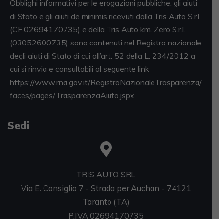
Obblighi informativi per le erogazioni pubbliche: gli aiuti
di Stato e gli aiuti de minimis ricevuti dalla Tris Auto S.r.l.
(CF 02694170735) e della Tris Auto km. Zero S.r.l.
(03052600735) sono contenuti nel Registro nazionale
degli aiuti di Stato di cui all’art. 52 della L. 234/2012 a
cui si rinvia e consultabili al seguente link
https://www.rna.gov.it/RegistroNazionaleTrasparenza/
faces/pages/TrasparenzaAiuto.jspx
Sedi
TRIS AUTO SRL
Via E. Consiglio 7 - Strada per Auchan - 74121
Taranto (TA)
P.IVA 02694170735