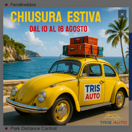
•
Fendinebbia
•
×
Frenata di emergenza assistita
•
Freno di stazionamento elettrico
•
Indicatore temperatura esterna
•
Interni in materiale pregiato
•
Interni Pelle
•
Isofix
•
Kit vivavoce
•
Lane assist (controllo corsia)
•
Leve al volante
•
Limitatore di velocità
•
Luci diurne LED
•
Navigatore
•
Paraurti in tinta
•
Park Distance Control