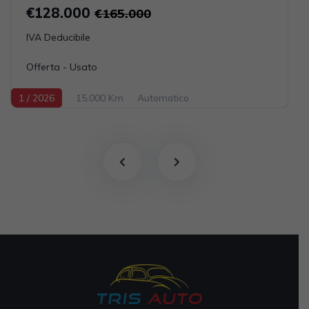
€128.000
€165.000
IVA Deducibile
Offerta - Usato
1 / 2026
15.000 Km
Automatico
Elettrica-Benzina
Grigio scuro
5-porte
2995cc 470CV / 346KW