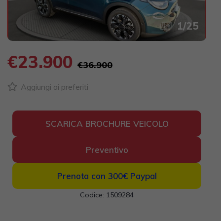
1
/
25
€23.900
€36.900
Aggiungi ai preferiti
SCARICA BROCHURE VEICOLO
Preventivo
Prenota con 300€
Paypal
Codice: 1509284