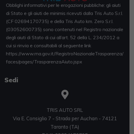
Obblighi informativi per le erogazioni pubbliche: gli aiuti
di Stato e gli aiuti de minimis ricevuti dalla Tris Auto S.r.l.
(CF 02694170735) e della Tris Auto km. Zero S.r.l.
(03052600735) sono contenuti nel Registro nazionale
degli aiuti di Stato di cui all’art. 52 della L. 234/2012 a
cui si rinvia e consultabili al seguente link
https://www.rna.gov.it/RegistroNazionaleTrasparenza/
faces/pages/TrasparenzaAiuto.jspx
Sedi
TRIS AUTO SRL
Via E. Consiglio 7 - Strada per Auchan - 74121
Taranto (TA)