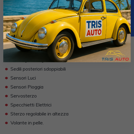
•
Indicatore temperatura esterna
•
Isofix
•
Lettore CD MP3
•
Limitatore di velocità
•
Paraurti in tinta
•
Ruotino di scorta
•
Sedile guida regolabile in altezza
•
Sedili posteriori sdoppiabili
•
Sensori Luci
•
Sensori Pioggia
•
Servosterzo
•
Specchietti Elettrici
•
Sterzo regolabile in altezza
•
Volante in pelle.