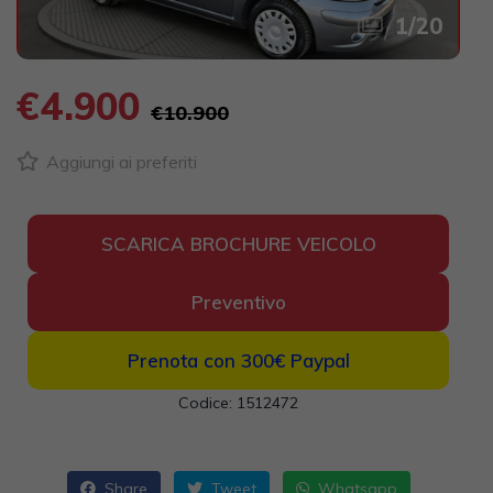
1
/
20
€4.900
€10.900
Aggiungi ai preferiti
SCARICA BROCHURE VEICOLO
Preventivo
Prenota con 300€
Paypal
Codice: 1512472
Share
Tweet
Whatsapp