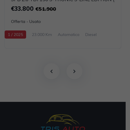
€33.800
€51.900
Offerta - Usato
1 / 2025
23.000 Km
Automatico
Diesel
Grigio scuro
5-porte
1968cc 150CV / 110KW