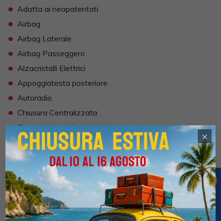
•
Adatta ai neopatentati
•
Airbag
•
Airbag Laterale
•
Airbag Passeggero
•
Alzacristalli Elettrici
•
Appoggiatesta posteriore
•
Autoradio
•
Chiusura Centralizzata
•
Climatizzatore Automatico
×
•
Computer Bordo
•
Controllo Trazione (TSC - ASR)
•
Correttore assetto fari
•
Cruise Control
•
ESP (Controllo stabilità)
•
Fendinebbia