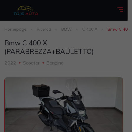
Homepage
Ricerca
BMW
C 400 X
Bmw C 400
Bmw C 400 X
(PARABREZZA+BAULETTO)
2022
Scooter
Benzina