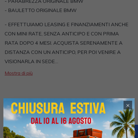
- PARABREZZA ORIGINALE BMW
- BAULETTO ORIGINALE BMW
- EFFETTUIAMO LEASING E FINANZIAMENTI ANCHE
CON MINI RATE, SENZA ANTICIPO E CON PRIMA
RATA DOPO 4 MESI. ACQUISTA SERENAMENTE A
DISTANZA CON UN ANTICIPO, PER POI VENIRE A
VISIONARLA IN SEDE…
Mostra di più
×
Dotazioni
•
ABS
•
Antifurto elettronico