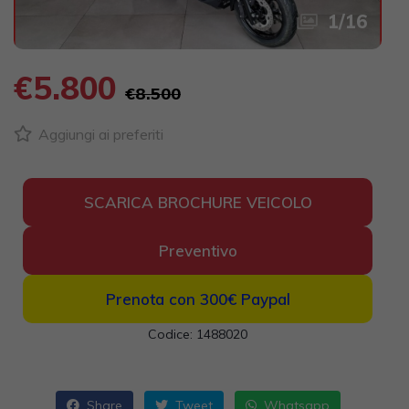
1
/
16
€5.800
€8.500
Aggiungi ai preferiti
SCARICA BROCHURE VEICOLO
Preventivo
Prenota con 300€
Paypal
Codice: 1488020
Share
Tweet
Whatsapp