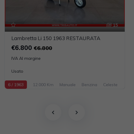
15
Lambretta Li 150 1963 RESTAURATA
€6.800
€6.800
IVA Al margine
Usato
6 / 1963
12.000 Km
Manuale
Benzina
Celeste
148cc 6CV / 4KW