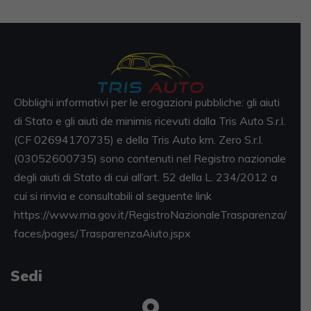
Obblighi informativi per le erogazioni pubbliche: gli aiuti
di Stato e gli aiuti de minimis ricevuti dalla Tris Auto S.r.l.
(CF 02694170735) e della Tris Auto km. Zero S.r.l.
(03052600735) sono contenuti nel Registro nazionale
degli aiuti di Stato di cui all’art. 52 della L. 234/2012 a
cui si rinvia e consultabili al seguente link
https://www.rna.gov.it/RegistroNazionaleTrasparenza/
faces/pages/TrasparenzaAiuto.jspx
Sedi