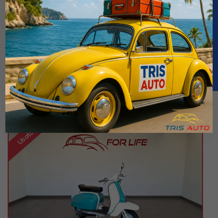
•
Avviamento elettrico
•
Bauletto
•
Freni a disco.
•
Parabrezza
Veicoli simili
Usato