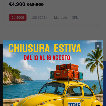
€4.900
€12.900
2 / 2006
139.000 Km
Manuale
GPL
Grigio chiaro
5-porte
1296cc 87CV / 64KW
×
Obblighi informativi per le erogazioni pubbliche: gli aiuti
di Stato e gli aiuti de minimis ricevuti dalla Tris Auto S.r.l.
(CF 02694170735) e della Tris Auto km. Zero S.r.l.
(03052600735) sono contenuti nel Registro nazionale
degli aiuti di Stato di cui all’art. 52 della L. 234/2012 a
cui si rinvia e consultabili al seguente link