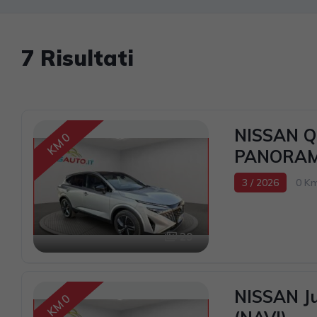
7 Risultati
NISSAN Q
KM 0
PANORAM
3 / 2026
0 K
1332cc 158CV / 
29
NISSAN J
KM 0