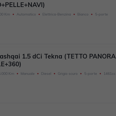
D+PELLE+NAVI)
000 Km
Automatico
Elettrica-Benzina
Bianco
5-porte
9KW
ashqai 1.5 dCi Tekna (TETTO PANOR
E+360)
6.000 Km
Manuale
Diesel
Grigio scuro
5-porte
1461cc