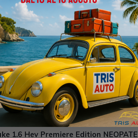
m
Manuale
Benzina
Bianco
5-porte
999cc 114CV / 8
uke 1.0 DIG-T N-Connecta IVATA NEO
m
Manuale
Benzina
Nero
5-porte
999cc 114CV / 84K
ke 1.6 Hev Premiere Edition NEOPAT