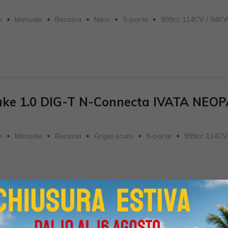
m
Manuale
Benzina
Nero
5-porte
999cc 114CV / 84K
uke 1.0 DIG-T N-Connecta IVATA NEO
m
Manuale
Benzina
Grigio scuro
5-porte
999cc 114CV
uke 1.0 DIG-T N-Connecta IVATA NEO