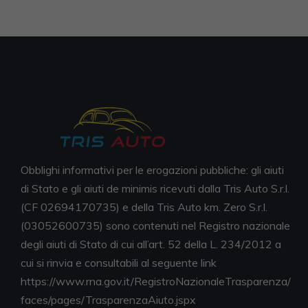
Obblighi informativi per le erogazioni pubbliche: gli aiuti
di Stato e gli aiuti de minimis ricevuti dalla Tris Auto S.r.l.
(CF 02694170735) e della Tris Auto km. Zero S.r.l.
(03052600735) sono contenuti nel Registro nazionale
degli aiuti di Stato di cui all’art. 52 della L. 234/2012 a
cui si rinvia e consultabili al seguente link
https://www.rna.gov.it/RegistroNazionaleTrasparenza/
faces/pages/TrasparenzaAiuto.jspx