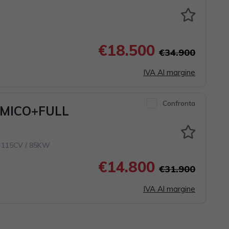
€18.500
€34.900
IVA Al margine
Confronta
AMICO+FULL
 115CV / 85KW
€14.800
€31.900
IVA Al margine