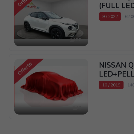
Offerta
(FULL LE
9 / 2022
62.
1598cc 94CV / 6
28
NISSAN Q
Offerta
LED+PELL
10 / 2019
14
3