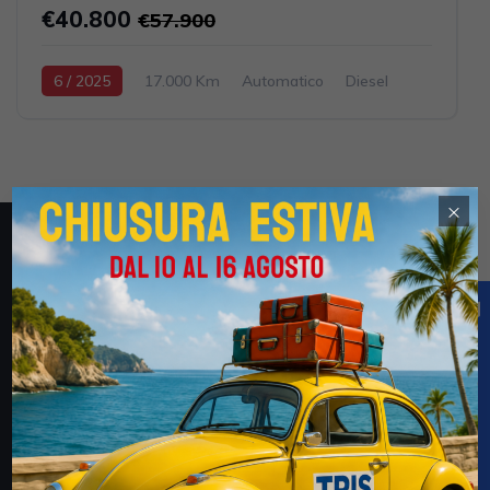
€40.800
€57.900
6 / 2025
17.000 Km
Automatico
Diesel
Grigio scuro
5-porte
1950cc 150CV / 110KW
×
Obblighi informativi per le erogazioni pubbliche: gli aiuti
di Stato e gli aiuti de minimis ricevuti dalla Tris Auto S.r.l.
(CF 02694170735) e della Tris Auto km. Zero S.r.l.
(03052600735) sono contenuti nel Registro nazionale
degli aiuti di Stato di cui all’art. 52 della L. 234/2012 a
cui si rinvia e consultabili al seguente link