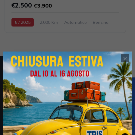
€2.500
€3.900
5 / 2025
2.000 Km
Automatico
Benzina
Nero
125cc 11CV / 8KW
×
Obblighi informativi per le erogazioni pubbliche: gli aiuti
di Stato e gli aiuti de minimis ricevuti dalla Tris Auto S.r.l.
(CF 02694170735) e della Tris Auto km. Zero S.r.l.
(03052600735) sono contenuti nel Registro nazionale
degli aiuti di Stato di cui all’art. 52 della L. 234/2012 a
cui si rinvia e consultabili al seguente link