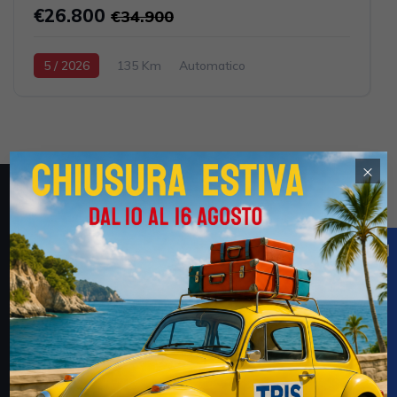
€26.800
€34.900
5 / 2026
135 Km
Automatico
Elettrica-Benzina
Nero
5-porte
1499cc 143CV / 105KW
×
Obblighi informativi per le erogazioni pubbliche: gli aiuti
di Stato e gli aiuti de minimis ricevuti dalla Tris Auto S.r.l.
(CF 02694170735) e della Tris Auto km. Zero S.r.l.
(03052600735) sono contenuti nel Registro nazionale
degli aiuti di Stato di cui all’art. 52 della L. 234/2012 a
cui si rinvia e consultabili al seguente link