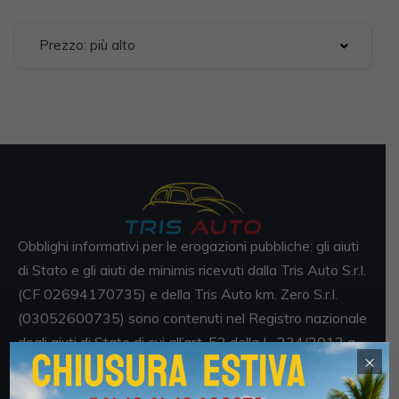
Prezzo: più alto
Obblighi informativi per le erogazioni pubbliche: gli aiuti
di Stato e gli aiuti de minimis ricevuti dalla Tris Auto S.r.l.
(CF 02694170735) e della Tris Auto km. Zero S.r.l.
(03052600735) sono contenuti nel Registro nazionale
degli aiuti di Stato di cui all’art. 52 della L. 234/2012 a
×
cui si rinvia e consultabili al seguente link
https://www.rna.gov.it/RegistroNazionaleTrasparenza/