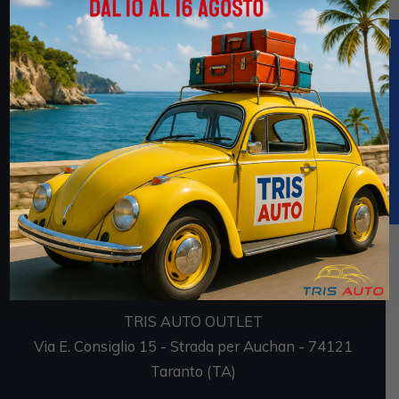
faces/pages/TrasparenzaAiuto.jspx
Sedi
TRIS AUTO SRL
Via E. Consiglio 7 - Strada per Auchan - 74121
Taranto (TA)
P.IVA 02694170735
TRIS AUTO OUTLET
Via E. Consiglio 15 - Strada per Auchan - 74121
Taranto (TA)