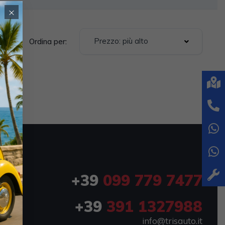
×
Prezzo: più alto
Ordina per:
+39
099 779 7477
+39
391 1327988
info@trisauto.it