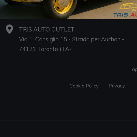
74121 Taranto (TA)
P.IVA 02694170735
TRIS AUTO OUTLET
Via E. Consiglio 15 - Strada per Auchan -
S
74121 Taranto (TA)
D
Sa
ap
Cookie Policy
Privacy