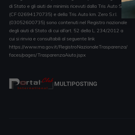
di Stato e gli aiuti de minimis ricevuti dalla Tris Auto S.r.l.
(CF 02694170735) e della Tris Auto km. Zero S.r.l.
(03052600735) sono contenuti nel Registro nazionale
degli aiuti di Stato di cui all’art. 52 della L. 234/2012 a
cui si rinvia e consultabili al seguente link
https://www.rna.gov.it/RegistroNazionaleTrasparenza/
faces/pages/TrasparenzaAiuto.jspx
MULTIPOSTING