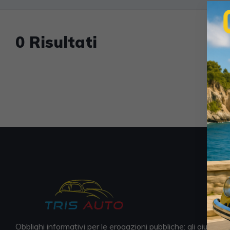
0 Risultati
Obblighi informativi per le erogazioni pubbliche: gli aiuti