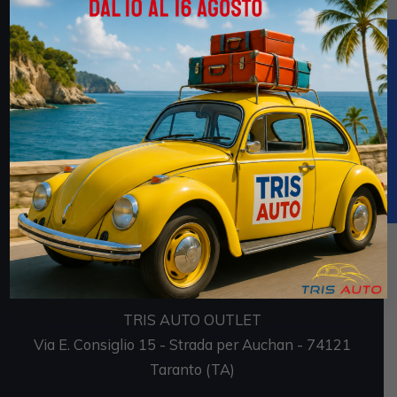
faces/pages/TrasparenzaAiuto.jspx
Sedi
TRIS AUTO SRL
Via E. Consiglio 7 - Strada per Auchan - 74121
Taranto (TA)
P.IVA 02694170735
TRIS AUTO OUTLET
Via E. Consiglio 15 - Strada per Auchan - 74121
Taranto (TA)