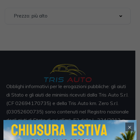
Prezzo: più alto
Obblighi informativi per le erogazioni pubbliche: gli aiuti
di Stato e gli aiuti de minimis ricevuti dalla Tris Auto S.r.l.
(CF 02694170735) e della Tris Auto km. Zero S.r.l.
(03052600735) sono contenuti nel Registro nazionale
degli aiuti di Stato di cui all’art. 52 della L. 234/2012 a
×
cui si rinvia e consultabili al seguente link
https://www.rna.gov.it/RegistroNazionaleTrasparenza/