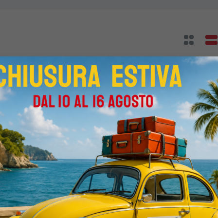
PB 2.0 TDI 150 S-tronic S-line Edition
PELLE+NAVI)
000 Km
Automatico
Diesel
Grigio scuro
5-porte
1968c