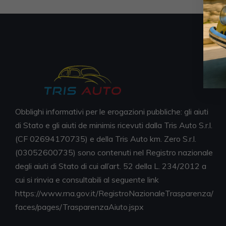
Obblighi informativi per le erogazioni pubbliche: gli aiuti
di Stato e gli aiuti de minimis ricevuti dalla Tris Auto S.r.l.
(CF 02694170735) e della Tris Auto km. Zero S.r.l.
(03052600735) sono contenuti nel Registro nazionale
degli aiuti di Stato di cui all’art. 52 della L. 234/2012 a
cui si rinvia e consultabili al seguente link
https://www.rna.gov.it/RegistroNazionaleTrasparenza/
faces/pages/TrasparenzaAiuto.jspx