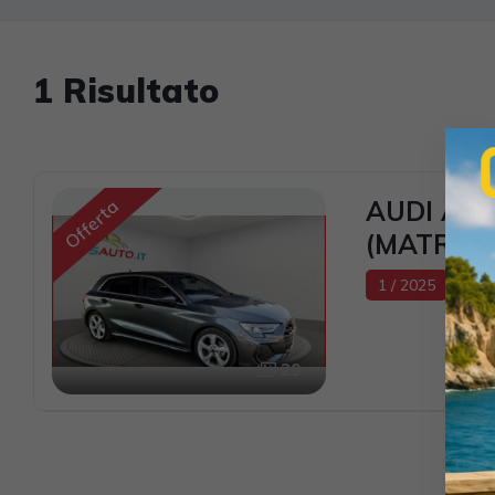
1 Risultato
AUDI A3 S
Offerta
(MATRIX+
1 / 2025
23.
29