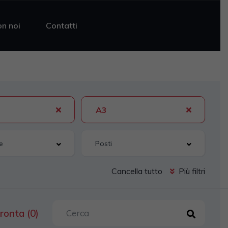
on noi
Contatti
A3
Cancella tutto
Più filtri
ronta (0)