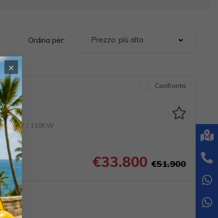
Prezzo: più alto
Ordina per:
×
Confronta
c 150CV / 110KW
€33.800
€51.900