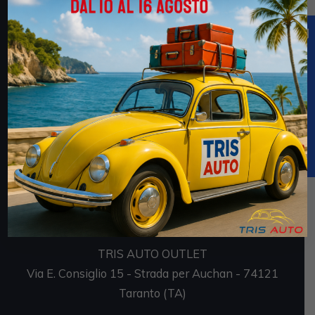
faces/pages/TrasparenzaAiuto.jspx
Sedi
TRIS AUTO SRL
Via E. Consiglio 7 - Strada per Auchan - 74121
Taranto (TA)
P.IVA 02694170735
TRIS AUTO OUTLET
Via E. Consiglio 15 - Strada per Auchan - 74121
Taranto (TA)