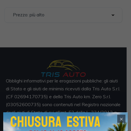
Prezzo: più alto
Obblighi informativi per le erogazioni pubbliche: gli aiuti
di Stato e gli aiuti de minimis ricevuti dalla Tris Auto S.r.l.
(CF 02694170735) e della Tris Auto km. Zero S.r.l.
(03052600735) sono contenuti nel Registro nazionale
degli aiuti di Stato di cui all’art. 52 della L. 234/2012 a
×
cui si rinvia e consultabili al seguente link
https://www.rna.gov.it/RegistroNazionaleTrasparenza/