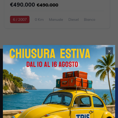
€490.000
€490.000
6 / 2007
0 Km
Manuale
Diesel
Bianco
2028CV / 1491KW
×
Obblighi informativi per le erogazioni pubbliche: gli aiuti
di Stato e gli aiuti de minimis ricevuti dalla Tris Auto S.r.l.
(CF 02694170735) e della Tris Auto km. Zero S.r.l.
(03052600735) sono contenuti nel Registro nazionale
degli aiuti di Stato di cui all’art. 52 della L. 234/2012 a
cui si rinvia e consultabili al seguente link