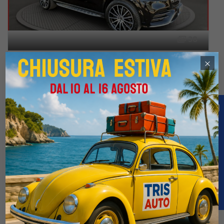
38
MERCEDES GLS 350 3.0 d Aut. Premium Plus 7 Posti (TETTO PANORAMICO APRIBILE)
×
€59.500
€151.900
5 / 2022
98.045 Km
Automatico
Diesel
Nero
5-porte
2925cc 286CV / 210KW
Offerta
Confronta