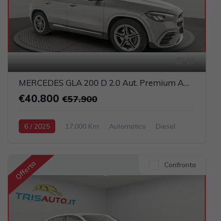
17
MERCEDES GLA 200 D 2.0 Aut. Premium AMG (FULL LED+PELLE)
€40.800
€57.900
6 / 2025
17.000 Km
Automatico
Diesel
Grigio scuro
5-porte
1950cc 150CV / 110KW
Offerta
Confronta