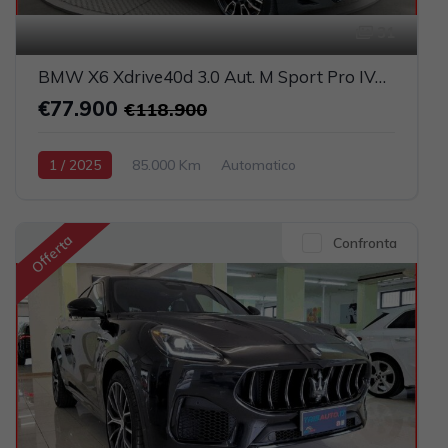
31
BMW X6 Xdrive40d 3.0 Aut. M Sport Pro IVATA (TETTO PANORAMICO APRIBILE)
€77.900
€118.900
1 / 2025
85.000 Km
Automatico
Elettrica-Diesel
Grigio scuro
5-porte
2993cc 340CV / 250KW
Offerta
Confronta