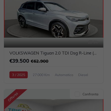
31
VOLKSWAGEN Tiguan 2.0 TDI Dsg R-Line (FULL LED+NAVI+PELLE)
€39.500
€62.900
3 / 2025
27.000 Km
Automatico
Diesel
Argento
5-porte
1968cc 150CV / 110KW
Offerta
Confronta