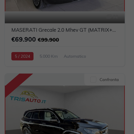
32
MASERATI Grecale 2.0 Mhev GT (MATRIX+PELLE+NAVI)
€69.900
€99.900
5 / 2024
5.000 Km
Automatico
Elettrica-Benzina
Nero
5-porte
1995cc 300CV / 221KW
Confronta