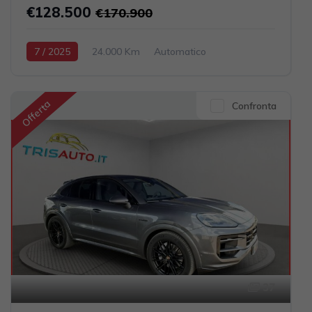
€128.500
€170.900
7 / 2025
24.000 Km
Automatico
Elettrica-Benzina
Nero
5-porte
4395cc 585CV / 430KW
Offerta
Confronta
37