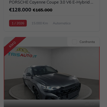
PORSCHE Cayenne Coupe 3.0 V6 E-Hybrid UFFICIALE ITALIA (TETTO PANORAMICO)
€128.000
€165.000
1 / 2026
15.000 Km
Automatico
Elettrica-Benzina
Grigio scuro
5-porte
2995cc 470CV / 346KW
Confronta
KM 0
15