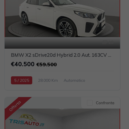
19
BMW X2 sDrive20d Hybrid 2.0 Aut. 163CV M Sport (FULL LED+PELLE+NAVI)
€40.500
€59.500
5 / 2025
28.000 Km
Automatico
Elettrica-Diesel
Bianco
5-porte
1995cc 150CV / 110KW
Offerta
Confronta