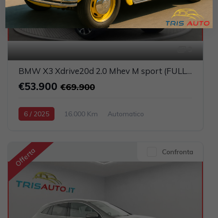
3
BMW X3 Xdrive20d 2.0 Mhev M sport (FULL LED+PELLE)
€53.900
€69.900
6 / 2025
16.000 Km
Automatico
Elettrica-Diesel
Blu
5-porte
1995cc 190CV / 140KW
Offerta
Confronta