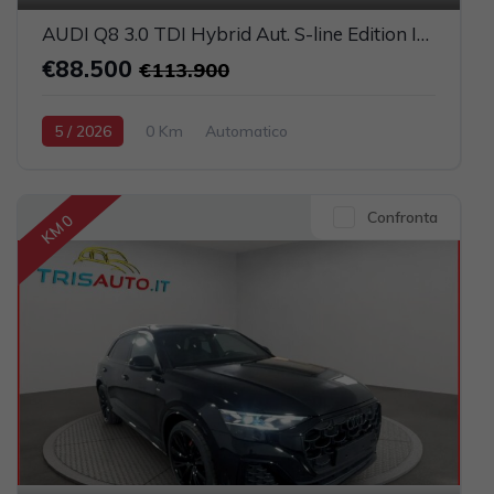
AUDI Q8 3.0 TDI Hybrid Aut. S-line Edition IVATA (TETTO PANORAMICO APRIBILE)
€88.500
€113.900
5 / 2026
0 Km
Automatico
Elettrica-Diesel
Grigio scuro
5-porte
2967cc 286CV / 210KW
Confronta
KM 0