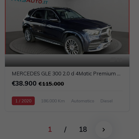
29
MERCEDES GLE 300 2.0 d 4Matic Premium Plus (TETTO PANORAMICO APRIBILE)
€38.900
€115.000
1 / 2020
186.000 Km
Automatico
Diesel
Blu
5-porte
1950cc 245CV / 180KW
1
/
18