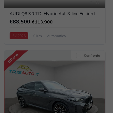
13
AUDI Q8 3.0 TDI Hybrid Aut. S-line Edition IVATA (TETTO PANORAMICO APRIBILE)
€88.500
€113.900
5 / 2026
0 Km
Automatico
Elettrica-Diesel
Nero
5-porte
2967cc 286CV / 210KW
Offerta
Confronta