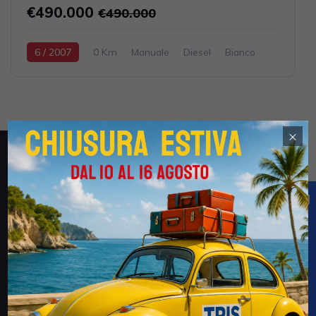
€490.000
€490.000
6 / 2007
0 Km
Manuale
Diesel
Bianco
2028CV / 1491KW
×
Obblighi informativi per le erogazioni pubbliche: gli aiuti
di Stato e gli aiuti de minimis ricevuti dalla Tris Auto S.r.l.
(CF 02694170735) e della Tris Auto km. Zero S.r.l.
(03052600735) sono contenuti nel Registro nazionale
degli aiuti di Stato di cui all’art. 52 della L. 234/2012 a
cui si rinvia e consultabili al seguente link