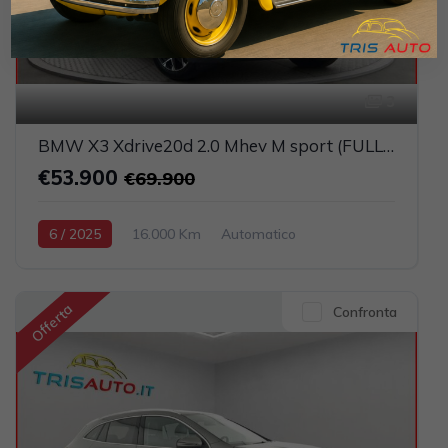
3
BMW X3 Xdrive20d 2.0 Mhev M sport (FULL LED+PELLE)
€53.900
€69.900
6 / 2025
16.000 Km
Automatico
Elettrica-Diesel
Blu
5-porte
1995cc 190CV / 140KW
Offerta
Confronta