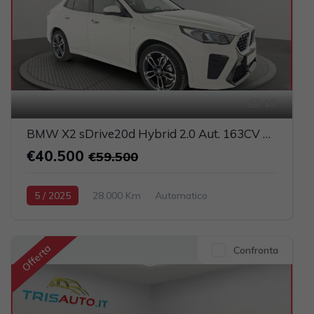
19
BMW X2 sDrive20d Hybrid 2.0 Aut. 163CV M Sport (FULL LED+PELLE+NAVI)
€40.500
€59.500
5 / 2025
28.000 Km
Automatico
Elettrica-Diesel
Bianco
5-porte
1995cc 150CV / 110KW
Offerta
Confronta