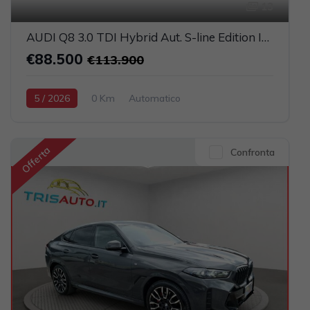
13
AUDI Q8 3.0 TDI Hybrid Aut. S-line Edition IVATA (TETTO PANORAMICO APRIBILE)
€88.500
€113.900
5 / 2026
0 Km
Automatico
Elettrica-Diesel
Nero
5-porte
2967cc 286CV / 210KW
Offerta
Confronta