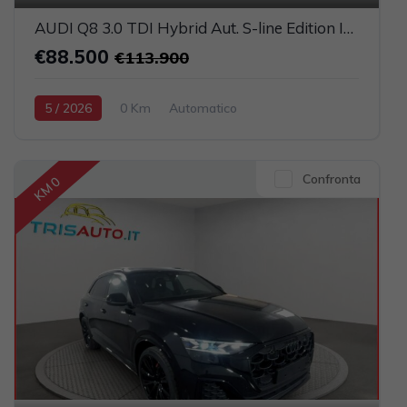
AUDI Q8 3.0 TDI Hybrid Aut. S-line Edition IVATA (TETTO PANORAMICO APRIBILE)
€88.500
€113.900
5 / 2026
0 Km
Automatico
Elettrica-Diesel
Grigio scuro
5-porte
2967cc 286CV / 210KW
Confronta
KM 0