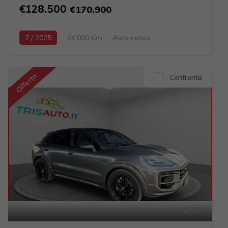
€128.500
€170.900
7 / 2025
24.000 Km
Automatico
Elettrica-Benzina
Nero
5-porte
4395cc 585CV / 430KW
Offerta
Confronta
37