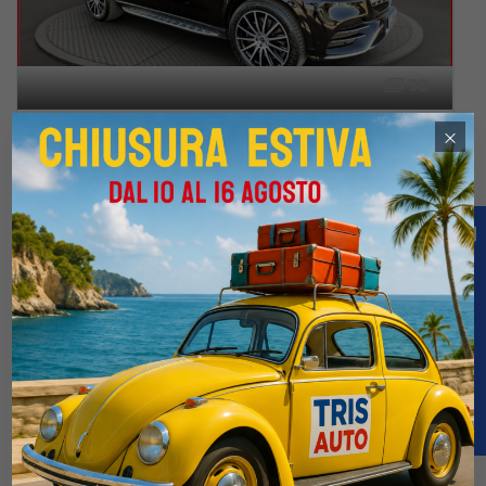
38
MERCEDES GLS 350 3.0 d Aut. Premium Plus 7 Posti (TETTO PANORAMICO APRIBILE)
×
€59.500
€151.900
5 / 2022
98.045 Km
Automatico
Diesel
Nero
5-porte
2925cc 286CV / 210KW
Offerta
Confronta