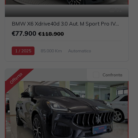
31
BMW X6 Xdrive40d 3.0 Aut. M Sport Pro IVATA (TETTO PANORAMICO APRIBILE)
€77.900
€118.900
1 / 2025
85.000 Km
Automatico
Elettrica-Diesel
Grigio scuro
5-porte
2993cc 340CV / 250KW
Offerta
Confronta