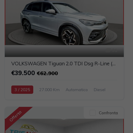
31
VOLKSWAGEN Tiguan 2.0 TDI Dsg R-Line (FULL LED+NAVI+PELLE)
€39.500
€62.900
3 / 2025
27.000 Km
Automatico
Diesel
Argento
5-porte
1968cc 150CV / 110KW
Offerta
Confronta