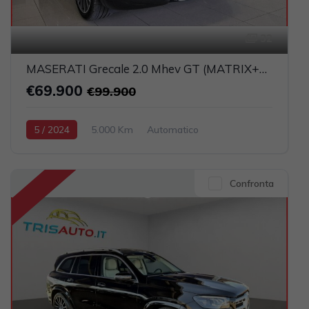
32
MASERATI Grecale 2.0 Mhev GT (MATRIX+PELLE+NAVI)
€69.900
€99.900
5 / 2024
5.000 Km
Automatico
Elettrica-Benzina
Nero
5-porte
1995cc 300CV / 221KW
Confronta