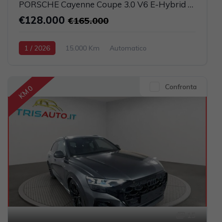
PORSCHE Cayenne Coupe 3.0 V6 E-Hybrid UFFICIALE ITALIA (TETTO PANORAMICO)
€128.000
€165.000
1 / 2026
15.000 Km
Automatico
Elettrica-Benzina
Grigio scuro
5-porte
2995cc 470CV / 346KW
Confronta
KM 0
15