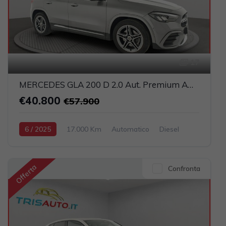
17
MERCEDES GLA 200 D 2.0 Aut. Premium AMG (FULL LED+PELLE)
€40.800
€57.900
6 / 2025
17.000 Km
Automatico
Diesel
Grigio scuro
5-porte
1950cc 150CV / 110KW
Offerta
Confronta