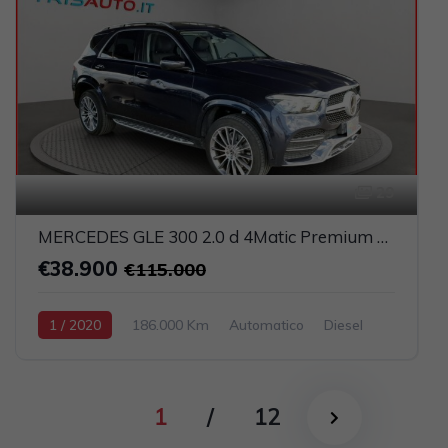
29
MERCEDES GLE 300 2.0 d 4Matic Premium Plus (TETTO PANORAMICO APRIBILE)
€38.900
€115.000
1 / 2020
186.000 Km
Automatico
Diesel
Blu
5-porte
1950cc 245CV / 180KW
1
/
12