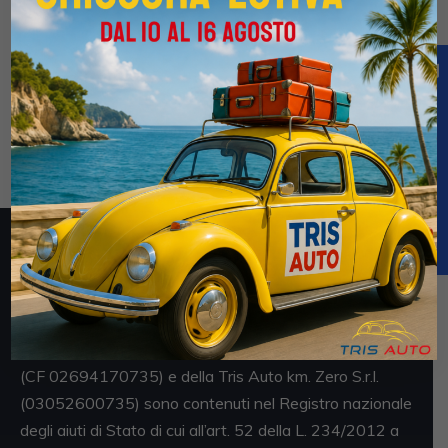
MERCEDES A 180 d 1.5 Sport Aut. NEOPATENTATI (PELLE+NAVI)
€12.800
€31.900
2 / 2017
205.000 Km
Automatico
Diesel
Argento
5-porte
1461cc 109CV / 80KW
Obblighi informativi per le erogazioni pubbliche: gli aiuti
di Stato e gli aiuti de minimis ricevuti dalla Tris Auto S.r.l.
(CF 02694170735) e della Tris Auto km. Zero S.r.l.
(03052600735) sono contenuti nel Registro nazionale
degli aiuti di Stato di cui all’art. 52 della L. 234/2012 a