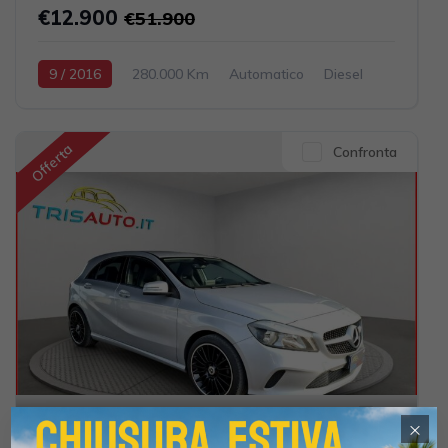
€12.900
€51.900
9 / 2016
280.000 Km
Automatico
Diesel
Nero
4-porte
1968cc 150CV / 110KW
Offerta
Confronta
22
×