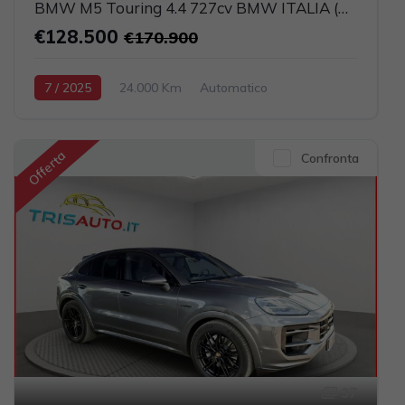
BMW M5 Touring 4.4 727cv BMW ITALIA (CARBOCERAMICI)
€128.500
€170.900
7 / 2025
24.000 Km
Automatico
Elettrica-Benzina
Nero
5-porte
4395cc 585CV / 430KW
Offerta
Confronta
37