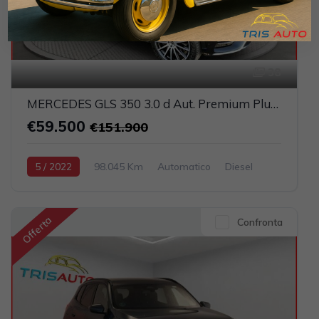
38
MERCEDES GLS 350 3.0 d Aut. Premium Plus 7 Posti (TETTO PANORAMICO APRIBILE)
€59.500
€151.900
5 / 2022
98.045 Km
Automatico
Diesel
Nero
5-porte
2925cc 286CV / 210KW
Offerta
Confronta