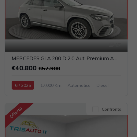
17
MERCEDES GLA 200 D 2.0 Aut. Premium AMG (FULL LED+PELLE)
€40.800
€57.900
6 / 2025
17.000 Km
Automatico
Diesel
Grigio scuro
5-porte
1950cc 150CV / 110KW
Offerta
Confronta