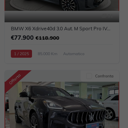
31
BMW X6 Xdrive40d 3.0 Aut. M Sport Pro IVATA (TETTO PANORAMICO APRIBILE)
€77.900
€118.900
1 / 2025
85.000 Km
Automatico
Elettrica-Diesel
Grigio scuro
5-porte
2993cc 340CV / 250KW
Offerta
Confronta