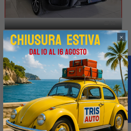
32
MASERATI Grecale 2.0 Mhev GT (MATRIX+PELLE+NAVI)
×
€69.900
€99.900
5 / 2024
5.000 Km
Automatico
Elettrica-Benzina
Nero
5-porte
1995cc 300CV / 221KW
Confronta