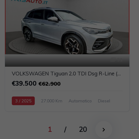
31
VOLKSWAGEN Tiguan 2.0 TDI Dsg R-Line (FULL LED+NAVI+PELLE)
€39.500
€62.900
3 / 2025
27.000 Km
Automatico
Diesel
Argento
5-porte
1968cc 150CV / 110KW
1
/
20