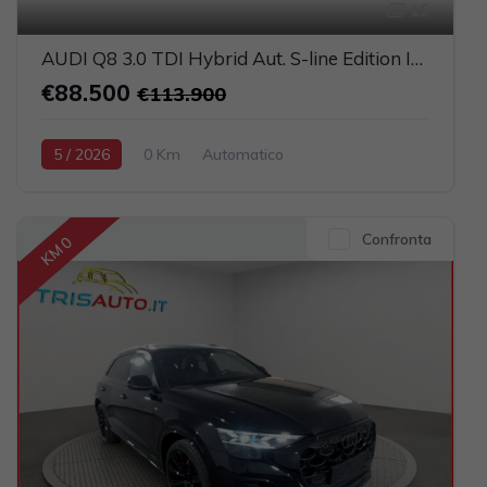
15
AUDI Q8 3.0 TDI Hybrid Aut. S-line Edition IVATA (TETTO PANORAMICO APRIBILE)
€88.500
€113.900
5 / 2026
0 Km
Automatico
Elettrica-Diesel
Grigio scuro
5-porte
2967cc 286CV / 210KW
Confronta
KM 0