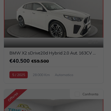
19
BMW X2 sDrive20d Hybrid 2.0 Aut. 163CV M Sport (FULL LED+PELLE+NAVI)
€40.500
€59.500
5 / 2025
28.000 Km
Automatico
Elettrica-Diesel
Bianco
5-porte
1995cc 150CV / 110KW
Offerta
Confronta