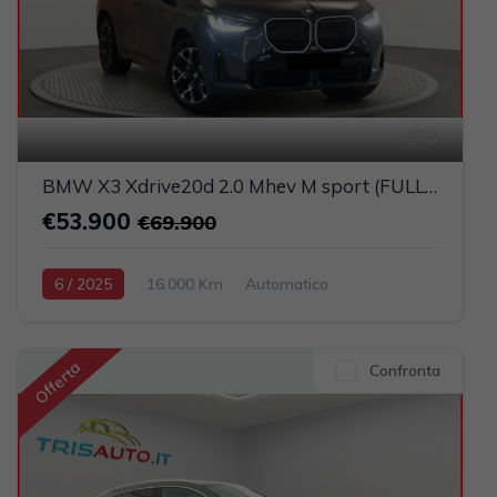
3
BMW X3 Xdrive20d 2.0 Mhev M sport (FULL LED+PELLE)
€53.900
€69.900
6 / 2025
16.000 Km
Automatico
Elettrica-Diesel
Blu
5-porte
1995cc 190CV / 140KW
Offerta
Confronta