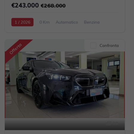
€243.000
€268.000
1 / 2026
0 Km
Automatico
Benzina
Grigio scuro
2-porte
3996cc 510CV / 375KW
Offerta
Confronta
39