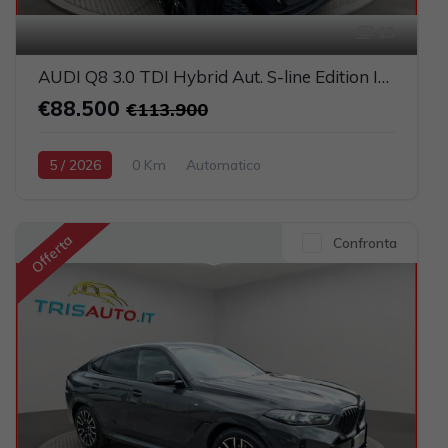
13
AUDI Q8 3.0 TDI Hybrid Aut. S-line Edition IVATA (TETTO PANORAMICO APRIBILE)
€88.500
€113.900
5 / 2026
0 Km
Automatico
Elettrica-Diesel
Nero
5-porte
2967cc 286CV / 210KW
Offerta
Confronta