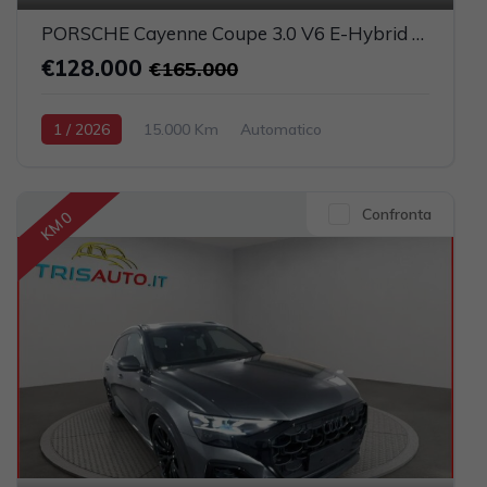
PORSCHE Cayenne Coupe 3.0 V6 E-Hybrid UFFICIALE ITALIA (TETTO PANORAMICO)
€128.000
€165.000
1 / 2026
15.000 Km
Automatico
Elettrica-Benzina
Grigio scuro
5-porte
2995cc 470CV / 346KW
Confronta
KM 0