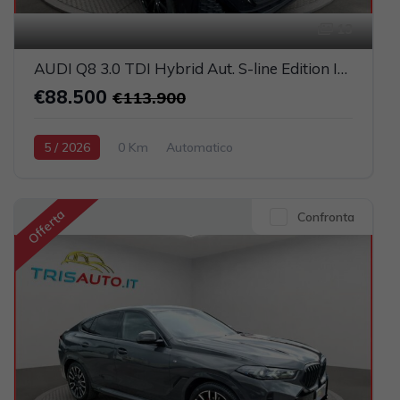
13
AUDI Q8 3.0 TDI Hybrid Aut. S-line Edition IVATA (TETTO PANORAMICO APRIBILE)
€88.500
€113.900
5 / 2026
0 Km
Automatico
Elettrica-Diesel
Nero
5-porte
2967cc 286CV / 210KW
Offerta
Confronta