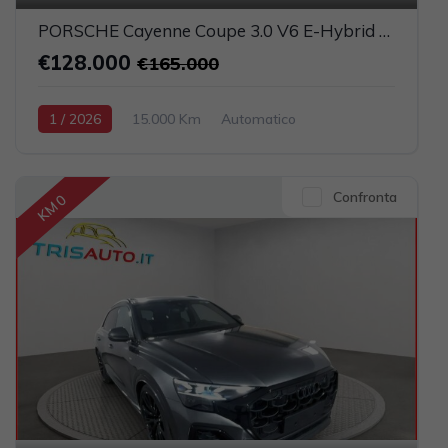
PORSCHE Cayenne Coupe 3.0 V6 E-Hybrid UFFICIALE ITALIA (TETTO PANORAMICO)
€128.000
€165.000
1 / 2026
15.000 Km
Automatico
Elettrica-Benzina
Grigio scuro
5-porte
2995cc 470CV / 346KW
Confronta
KM 0