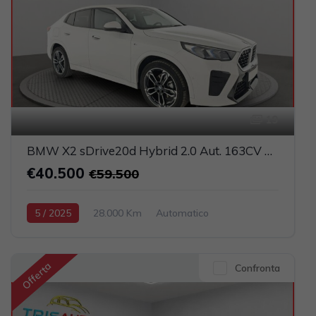
19
BMW X2 sDrive20d Hybrid 2.0 Aut. 163CV M Sport (FULL LED+PELLE+NAVI)
€40.500
€59.500
5 / 2025
28.000 Km
Automatico
Elettrica-Diesel
Bianco
5-porte
1995cc 150CV / 110KW
Offerta
Confronta