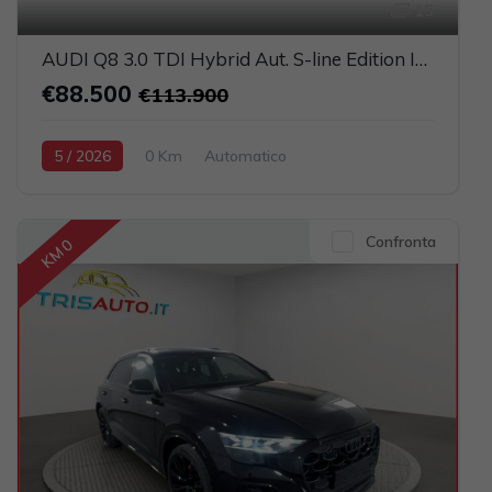
15
AUDI Q8 3.0 TDI Hybrid Aut. S-line Edition IVATA (TETTO PANORAMICO APRIBILE)
€88.500
€113.900
5 / 2026
0 Km
Automatico
Elettrica-Diesel
Grigio scuro
5-porte
2967cc 286CV / 210KW
Confronta
KM 0