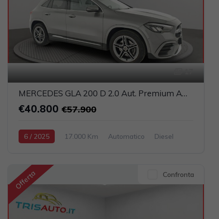
17
MERCEDES GLA 200 D 2.0 Aut. Premium AMG (FULL LED+PELLE)
€40.800
€57.900
6 / 2025
17.000 Km
Automatico
Diesel
Grigio scuro
5-porte
1950cc 150CV / 110KW
Offerta
Confronta