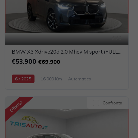
3
BMW X3 Xdrive20d 2.0 Mhev M sport (FULL LED+PELLE)
€53.900
€69.900
6 / 2025
16.000 Km
Automatico
Elettrica-Diesel
Blu
5-porte
1995cc 190CV / 140KW
Offerta
Confronta