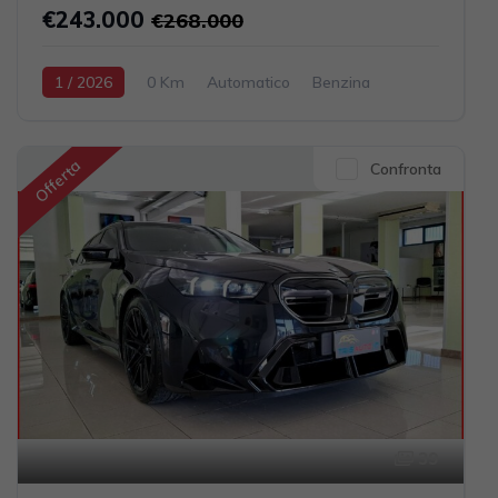
€243.000
€268.000
1 / 2026
0 Km
Automatico
Benzina
Grigio scuro
2-porte
3996cc 510CV / 375KW
Offerta
Confronta
39