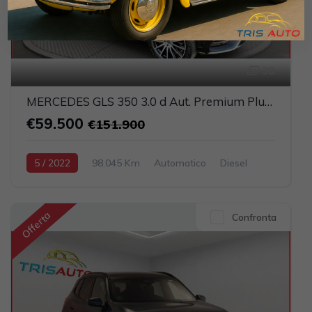
38
MERCEDES GLS 350 3.0 d Aut. Premium Plus 7 Posti (TETTO PANORAMICO APRIBILE)
€59.500
€151.900
5 / 2022
98.045 Km
Automatico
Diesel
Nero
5-porte
2925cc 286CV / 210KW
Offerta
Confronta