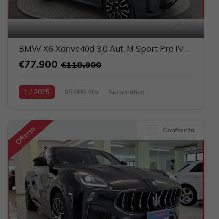
31
BMW X6 Xdrive40d 3.0 Aut. M Sport Pro IVATA (TETTO PANORAMICO APRIBILE)
€77.900
€118.900
1 / 2025
85.000 Km
Automatico
Elettrica-Diesel
Grigio scuro
5-porte
2993cc 340CV / 250KW
Offerta
Confronta