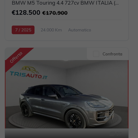
BMW M5 Touring 4.4 727cv BMW ITALIA (CARBOCERAMICI)
€128.500
€170.900
7 / 2025
24.000 Km
Automatico
Elettrica-Benzina
Nero
5-porte
4395cc 585CV / 430KW
Offerta
Confronta
37