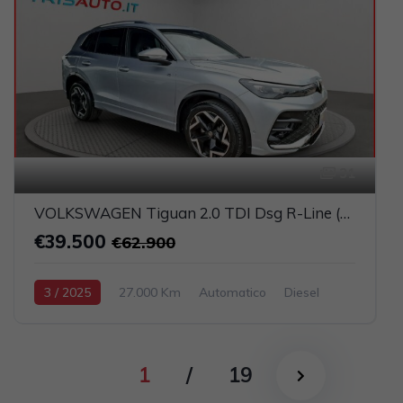
31
VOLKSWAGEN Tiguan 2.0 TDI Dsg R-Line (FULL LED+NAVI+PELLE)
€39.500
€62.900
3 / 2025
27.000 Km
Automatico
Diesel
Argento
5-porte
1968cc 150CV / 110KW
1
/
19