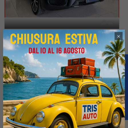
32
MASERATI Grecale 2.0 Mhev GT (MATRIX+PELLE+NAVI)
×
€69.900
€99.900
5 / 2024
5.000 Km
Automatico
Elettrica-Benzina
Nero
5-porte
1995cc 300CV / 221KW
Confronta