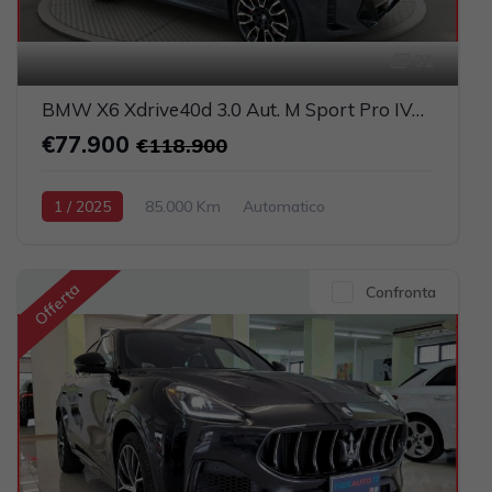
31
BMW X6 Xdrive40d 3.0 Aut. M Sport Pro IVATA (TETTO PANORAMICO APRIBILE)
€77.900
€118.900
1 / 2025
85.000 Km
Automatico
Elettrica-Diesel
Grigio scuro
5-porte
2993cc 340CV / 250KW
Offerta
Confronta