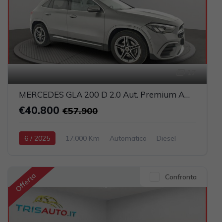
17
MERCEDES GLA 200 D 2.0 Aut. Premium AMG (FULL LED+PELLE)
€40.800
€57.900
6 / 2025
17.000 Km
Automatico
Diesel
Grigio scuro
5-porte
1950cc 150CV / 110KW
Offerta
Confronta