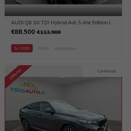
13
AUDI Q8 3.0 TDI Hybrid Aut. S-line Edition IVATA (TETTO PANORAMICO APRIBILE)
€88.500
€113.900
5 / 2026
0 Km
Automatico
Elettrica-Diesel
Nero
5-porte
2967cc 286CV / 210KW
Offerta
Confronta