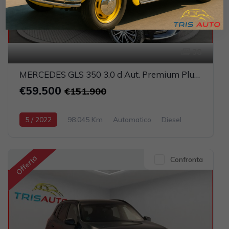
38
MERCEDES GLS 350 3.0 d Aut. Premium Plus 7 Posti (TETTO PANORAMICO APRIBILE)
€59.500
€151.900
5 / 2022
98.045 Km
Automatico
Diesel
Nero
5-porte
2925cc 286CV / 210KW
Offerta
Confronta