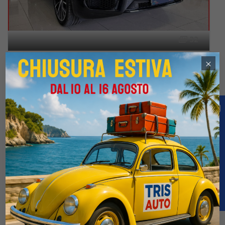
32
MASERATI Grecale 2.0 Mhev GT (MATRIX+PELLE+NAVI)
×
€69.900
€99.900
5 / 2024
5.000 Km
Automatico
Elettrica-Benzina
Nero
5-porte
1995cc 300CV / 221KW
Confronta