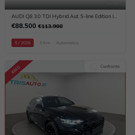
15
AUDI Q8 3.0 TDI Hybrid Aut. S-line Edition IVATA (TETTO PANORAMICO APRIBILE)
€88.500
€113.900
5 / 2026
0 Km
Automatico
Elettrica-Diesel
Grigio scuro
5-porte
2967cc 286CV / 210KW
Confronta
KM 0