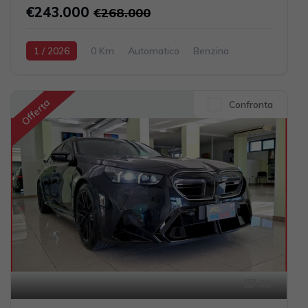
€243.000
€268.000
1 / 2026
0 Km
Automatico
Benzina
Grigio scuro
2-porte
3996cc 510CV / 375KW
Offerta
Confronta
39