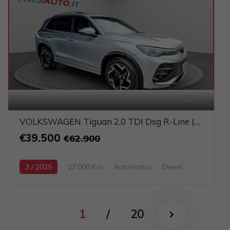
31
VOLKSWAGEN Tiguan 2.0 TDI Dsg R-Line (FULL LED+NAVI+PELLE)
€39.500
€62.900
3 / 2025
27.000 Km
Automatico
Diesel
Argento
5-porte
1968cc 150CV / 110KW
1
/
20