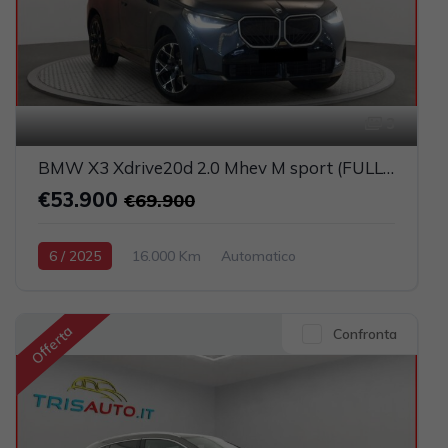
3
BMW X3 Xdrive20d 2.0 Mhev M sport (FULL LED+PELLE)
€53.900
€69.900
6 / 2025
16.000 Km
Automatico
Elettrica-Diesel
Blu
5-porte
1995cc 190CV / 140KW
Offerta
Confronta