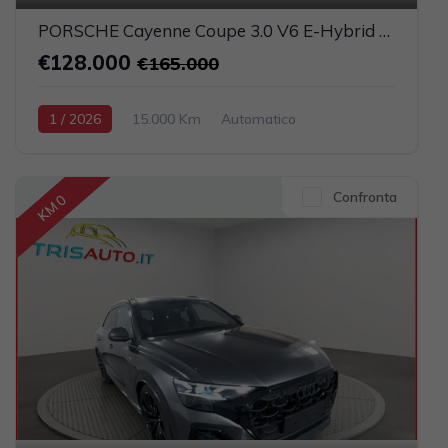
PORSCHE Cayenne Coupe 3.0 V6 E-Hybrid UFFICIALE ITALIA (TETTO PANORAMICO)
€128.000
€165.000
1 / 2026
15.000 Km
Automatico
Elettrica-Benzina
Grigio scuro
5-porte
2995cc 470CV / 346KW
Confronta
KM 0