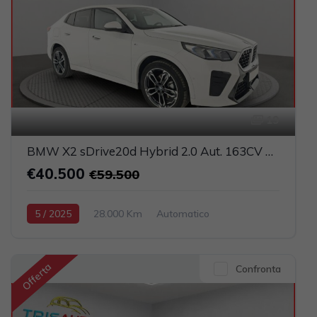
19
BMW X2 sDrive20d Hybrid 2.0 Aut. 163CV M Sport (FULL LED+PELLE+NAVI)
€40.500
€59.500
5 / 2025
28.000 Km
Automatico
Elettrica-Diesel
Bianco
5-porte
1995cc 150CV / 110KW
Offerta
Confronta