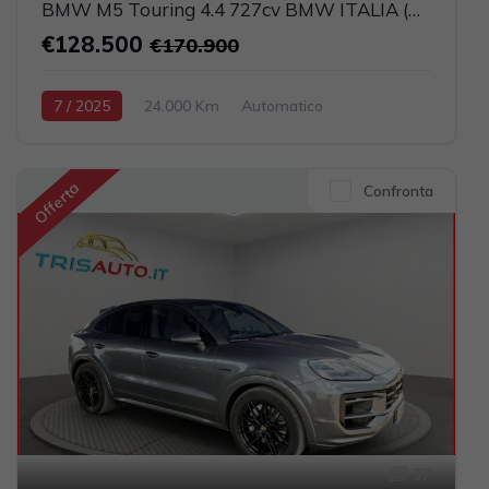
BMW M5 Touring 4.4 727cv BMW ITALIA (CARBOCERAMICI)
€128.500
€170.900
7 / 2025
24.000 Km
Automatico
Elettrica-Benzina
Nero
5-porte
4395cc 585CV / 430KW
Offerta
Confronta
37