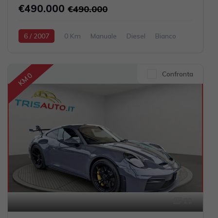
€490.000
€490.000
6 / 2007
0 Km
Manuale
Diesel
Bianco
2028CV / 1491KW
Confronta
KM 0
22