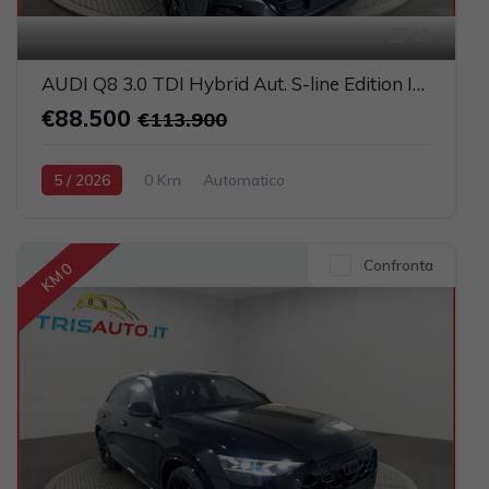
15
AUDI Q8 3.0 TDI Hybrid Aut. S-line Edition IVATA (TETTO PANORAMICO APRIBILE)
€88.500
€113.900
5 / 2026
0 Km
Automatico
Elettrica-Diesel
Grigio scuro
5-porte
2967cc 286CV / 210KW
Confronta
KM 0