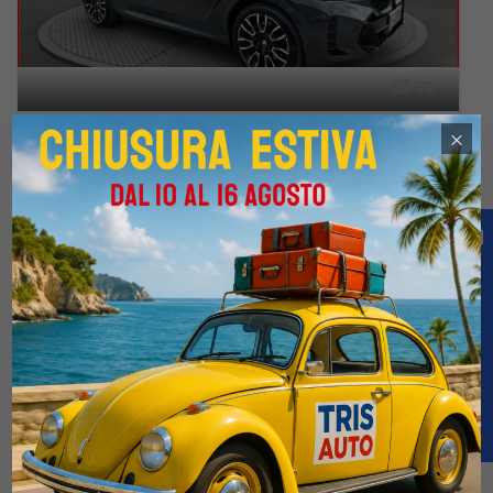
31
BMW X6 Xdrive40d 3.0 Aut. M Sport Pro IVATA (TETTO PANORAMICO APRIBILE)
×
€77.900
€118.900
1 / 2025
85.000 Km
Automatico
Elettrica-Diesel
Grigio scuro
5-porte
2993cc 340CV / 250KW
Offerta
Confronta