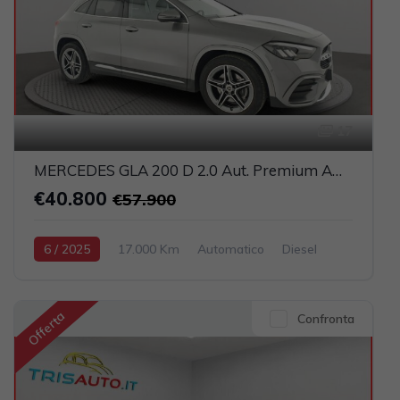
17
MERCEDES GLA 200 D 2.0 Aut. Premium AMG (FULL LED+PELLE)
€40.800
€57.900
6 / 2025
17.000 Km
Automatico
Diesel
Grigio scuro
5-porte
1950cc 150CV / 110KW
Offerta
Confronta