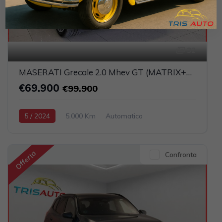
32
MASERATI Grecale 2.0 Mhev GT (MATRIX+PELLE+NAVI)
€69.900
€99.900
5 / 2024
5.000 Km
Automatico
Elettrica-Benzina
Nero
5-porte
1995cc 300CV / 221KW
Offerta
Confronta