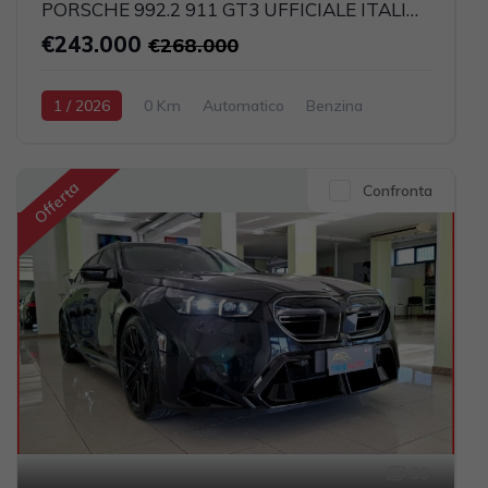
PORSCHE 992.2 911 GT3 UFFICIALE ITALIA (CARBOCERAMICI+LIFT)
€243.000
€268.000
1 / 2026
0 Km
Automatico
Benzina
Grigio scuro
2-porte
3996cc 510CV / 375KW
Offerta
Confronta
39