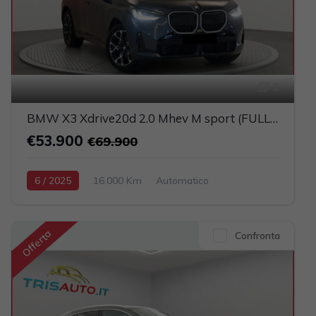
3
BMW X3 Xdrive20d 2.0 Mhev M sport (FULL LED+PELLE)
€53.900
€69.900
6 / 2025
16.000 Km
Automatico
Elettrica-Diesel
Blu
5-porte
1995cc 190CV / 140KW
Offerta
Confronta