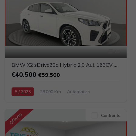
19
BMW X2 sDrive20d Hybrid 2.0 Aut. 163CV M Sport (FULL LED+PELLE+NAVI)
€40.500
€59.500
5 / 2025
28.000 Km
Automatico
Elettrica-Diesel
Bianco
5-porte
1995cc 150CV / 110KW
Offerta
Confronta