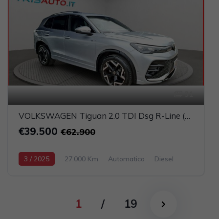
31
VOLKSWAGEN Tiguan 2.0 TDI Dsg R-Line (FULL LED+NAVI+PELLE)
€39.500
€62.900
3 / 2025
27.000 Km
Automatico
Diesel
Argento
5-porte
1968cc 150CV / 110KW
1
/
19