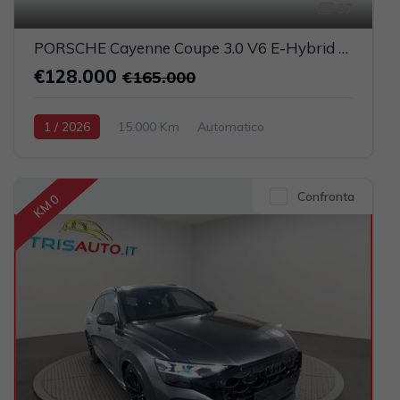
37
PORSCHE Cayenne Coupe 3.0 V6 E-Hybrid UFFICIALE ITALIA (TETTO PANORAMICO)
€128.000
€165.000
1 / 2026
15.000 Km
Automatico
Elettrica-Benzina
Grigio scuro
5-porte
2995cc 470CV / 346KW
Confronta
KM 0