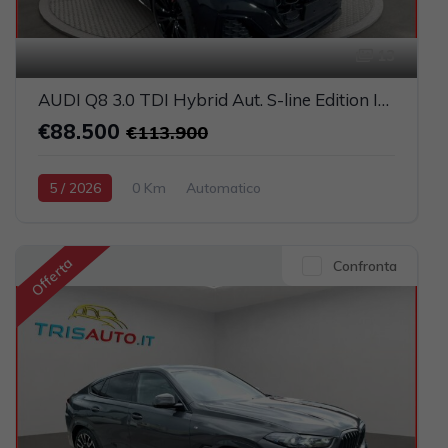
13
AUDI Q8 3.0 TDI Hybrid Aut. S-line Edition IVATA (TETTO PANORAMICO APRIBILE)
€88.500
€113.900
5 / 2026
0 Km
Automatico
Elettrica-Diesel
Nero
5-porte
2967cc 286CV / 210KW
Offerta
Confronta