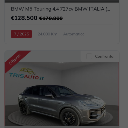
BMW M5 Touring 4.4 727cv BMW ITALIA (CARBOCERAMICI)
€128.500
€170.900
7 / 2025
24.000 Km
Automatico
Elettrica-Benzina
Nero
5-porte
4395cc 585CV / 430KW
Offerta
Confronta